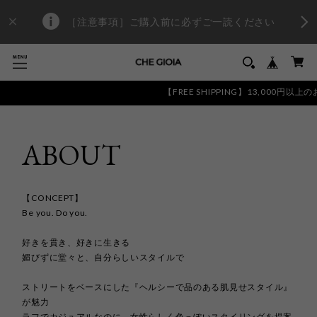
［注意事項］ご購入前に必ずご一読ください
【FREE SHIPPING】13,000円
ABOUT
【CONCEPT】
Be you. Do you.
好きを貫き、好きに生きる
媚びずに堂々と、自分らしいスタイルで
ストリートをベースにした『ヘルシーで品のある肌見せスタイル』
が魅力
ラフでカジュアルなのに、女性らしく色っぽいスタイリングを提案