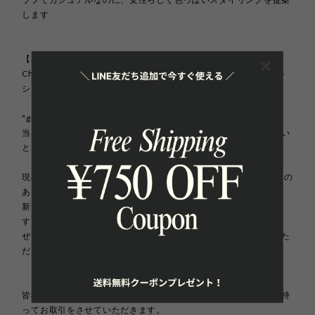
します
【ABOUT】
Che gioia［ケ ジョイア］は、2020年7月にオープンしたセレクト
ショップです。
"gioia"はイタリア語で「幸せ」や「喜び」という意味があり、
当店の商品を通じてたくさんの方に笑顔やハッピーをお届けしたい
という想いからこの名前をつけました☺︎
現在はイタリアに住み、BUYERとして日本とはまた違った美しさの
ある文化を肌で感じつつ、
新しい価値観を持ちながら一点一点心を込めて商品選定していま
す。
ぜひ皆様にワクワクときめきながら、楽しんでお買い物をしていた
だけたら嬉しいです。
皆様に安心してお買い物を楽しんで頂けるよう、最後まで誠意を持
ってお取引をさせていただきます。