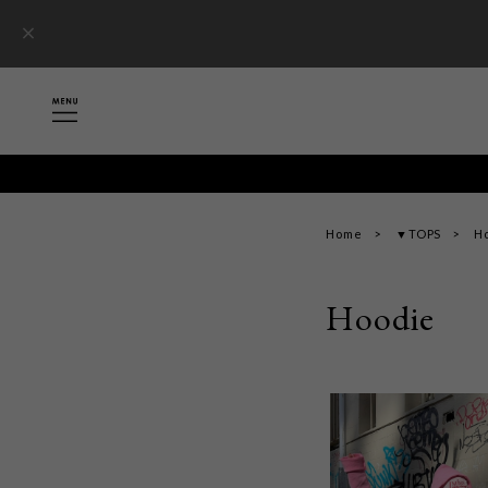
Home
▼TOPS
H
Hoodie