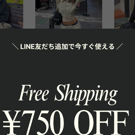
起毛 2色
クロップドフーディー 裏起毛 4色
ダブルジップ
kct2356
kct2298
¥5,980
¥5,980