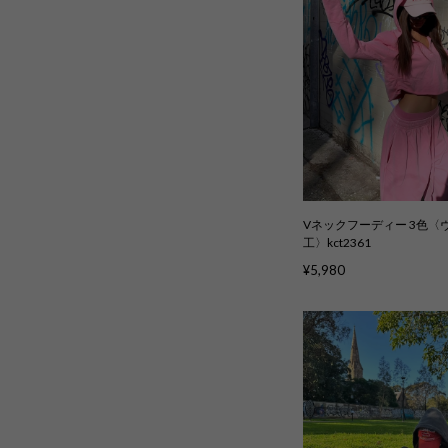
Vネックフーディー 3色〈
工〉kct2361
¥5,980