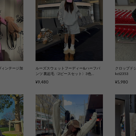
ヴィンテージ加
ルーズスウェットフーディー&ハーフパ
クロップドジ
ンツ 裏起毛〈2ピースセット〉3色
kct2353
kcs5015
¥9,480
¥5,980