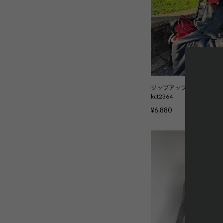
ジップアップフーディー 裏
kct2364
¥6,880