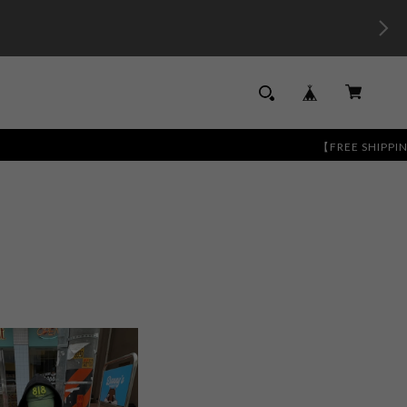
【FREE SHIPPING】1