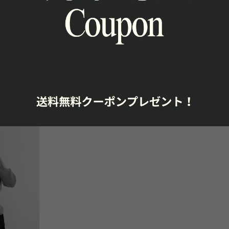
&ニットパン
【＠aaabooouuu様 着用】フーディート
フーディー
s5010
ップス&キュロットスカート 2色〈２ピ
ト 2色 セ
ースセット〉kcs5003
kcs5003
¥7,980
¥7,980