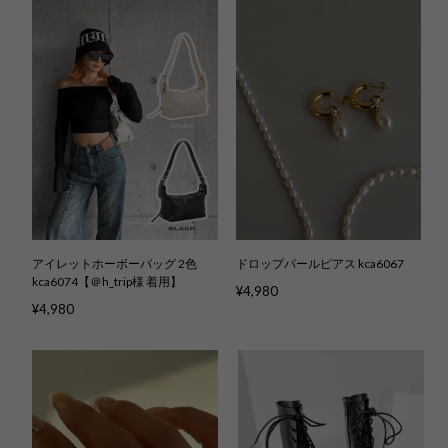
アイレットホーボーバッグ 2色
ドロップパールピアス kca6067
kca6074【＠h_trip様 着用】
¥4,980
¥4,980