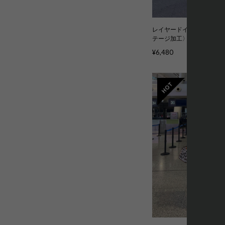
レイヤードイージーパンツ
テージ加工〉kcb3226
¥6,480