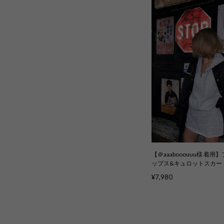
【＠aaabooouuu様 着
ップス&キュロットスカート
ースセット〉kcs5003
¥7,980