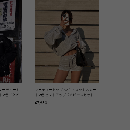
用】フーディート
フーディートップス×キュロットスカー
 2色〈２ピ
ト 2色 セットアップ〈２ピースセット〉
kcs5003
¥7,980