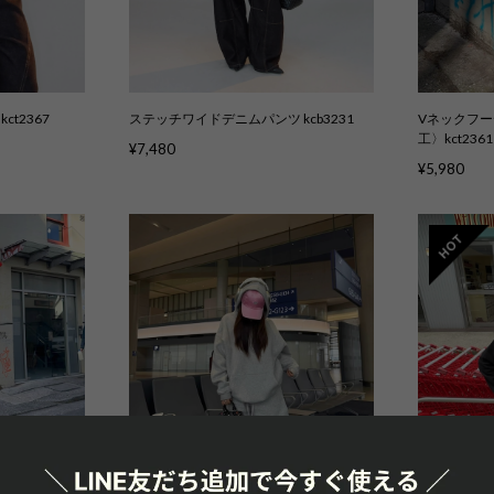
t2367
ステッチワイドデニムパンツ kcb3231
Vネックフー
工〉kct2361
¥7,480
¥5,980