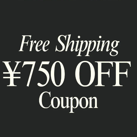
 3色〈ヴィン
ルーズスウェットフーディー&ハーフパ
クロップドジ
ンツ 裏起毛〈2ピースセット〉3色
kct2353
kcs5015
¥9,480
¥5,980