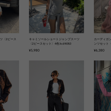
ツ〈2ピース
キャミソールショートジャンプスーツ
カーディガン
〈2ピースセット〉4色 kcd4083
ンツセット〈
kcs5016
¥5,980
¥6,380