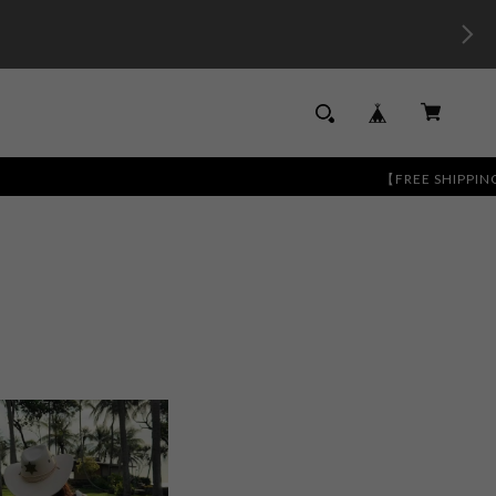
【FREE SHIPPING】13,000円