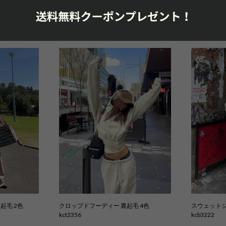
 2色
スクエアネックボディースーツ 4色
ジップアップ
kct2362
kct2364
¥4,980
¥6,880
起毛 2色
クロップドフーディー 裏起毛 4色
スウェットジ
kct2356
kcb3222