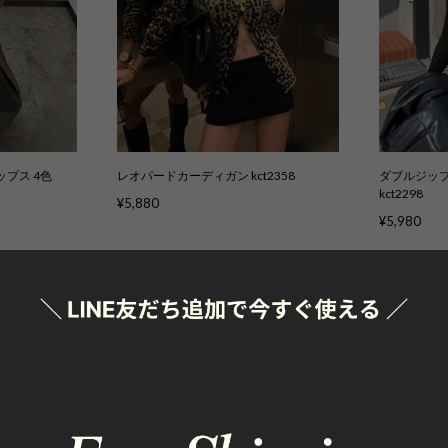
プス 4色
レオパードカーディガン kct2358
ダブルジップ
kct2298
¥5,880
¥5,980