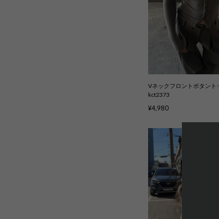
Vネックフロントボタントッ
kct2373
¥4,980