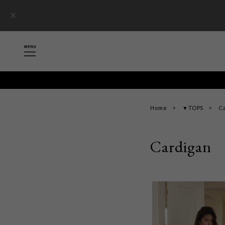
Home
▼TOPS
C
Cardigan