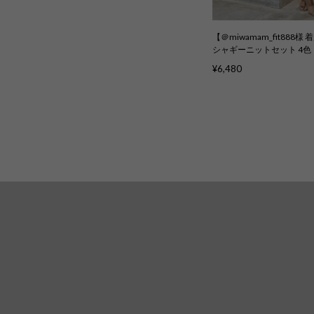
【＠miwamam_fit888
シャギーニットセット 4色
ット〉kc417
¥6,480