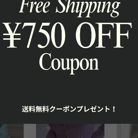
t2302
シャギーニットカーディガン 2色kct2130
レトロスクエ
kct2067
¥5,680
¥5,700
→
¥
5%OFF