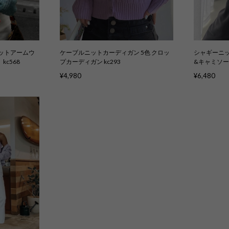
ットアームウ
ケーブルニットカーディガン 5色 クロッ
シャギーニッ
c568
プカーディガン kc293
&キャミソー
¥4,980
¥6,480