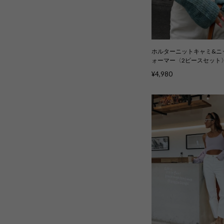
ホルターニットキャミ&ニ
ォーマー〈2ピースセット〉k
¥4,980