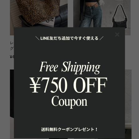
レオパードキャンバストートバッ
アイレットホーボーバッグ 2色
グ 2色 kca6097
kca6074【＠h_trip様 着用】
¥4,580
¥4,980