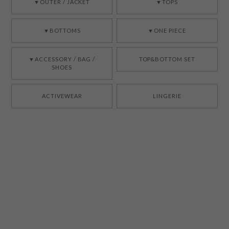
▼OUTER / JACKET
▼TOPS
▼BOTTOMS
▼ONE PIECE
▼ACCESSORY / BAG /
TOP&BOTTOM SET
SHOES
ACTIVEWEAR
LINGERIE