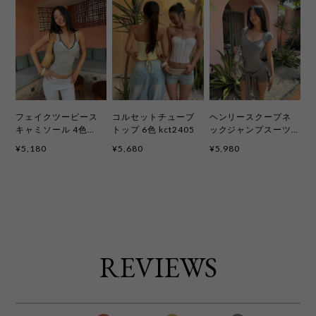
フェイクツーピース
コルセットチューブ
ヘンリースクープネ
キャミソール 4色
トップ 6色 kct2405
ックジャンプスーツ
kct2404
〈2ピースセット〉6
¥5,180
¥5,680
¥5,980
色 kcd4091
REVIEWS