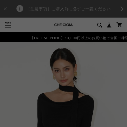
［注意事項］ご購入前に必ずご一読ください
【FREE SHIPPING】13,000円以上のお買い物で全国一律送