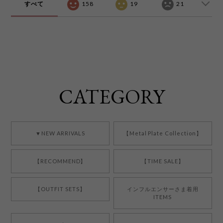
すべて
158
19
21
CATEGORY
▼NEW ARRIVALS
【Metal Plate Collection】
【RECOMMEND】
【TIME SALE】
【OUTFIT SETS】
インフルエンサーさま着用
ITEMS