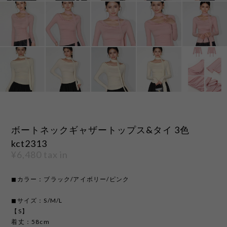
ボートネックギャザートップス&タイ 3色
kct2313
¥6,480
tax in
◼︎カラー：ブラック/アイボリー/ピンク
◼︎サイズ：S/M/L
【S】
着丈：58cm