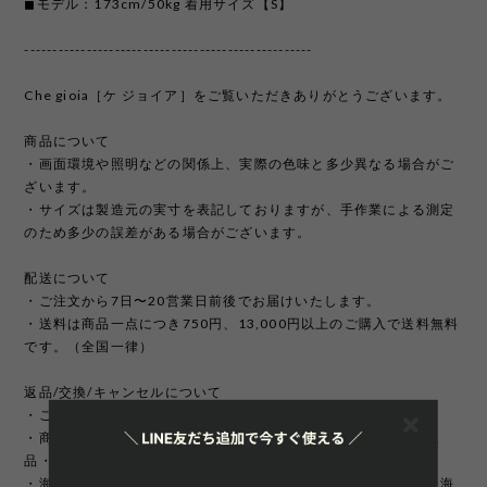
◼︎モデル：173cm/50kg 着用サイズ【S】
---------------------------------------------------
Che gioia［ケ ジョイア］をご覧いただきありがとうございます。
商品について
・画面環境や照明などの関係上、実際の色味と多少異なる場合がご
ざいます。
・サイズは製造元の実寸を表記しておりますが、手作業による測定
のため多少の誤差がある場合がございます。
配送について
・ご注文から7日〜20営業日前後でお届けいたします。
・送料は商品一点につき750円、13,000円以上のご購入で送料無料
です。（全国一律）
返品/交換/キャンセルについて
・ご注文完了後の変更、キャンセルは承っておりません。
・商品のイメージ違いやサイズ違いなどお客様のご都合による返
品・交換はお受け致しかねます。
・海外製品は日本製に比べて縫製などが荒い場合がございます。海