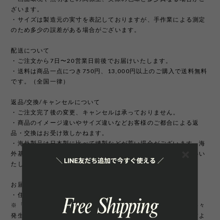
ざいます。
・サイズは製造元の実寸を表記しておりますが、手作業による測定
のため多少の誤差がある場合がございます。
配送について
・ご注文から7日〜20営業日前後でお届けいたします。
・送料は商品一点につき750円、13,000円以上のご購入で送料無料
です。（全国一律）
返品/交換/キャンセルについて
・ご注文完了後の変更、キャンセルは承っておりません。
・商品のイメージ違いやサイズ違いなどお客様のご都合による返
品・交換はお受け致しかねます。
・海外製品は日本製に比べて縫製などが荒い場合がございます。海
外基準では返品対象になりませんのでご理解頂けますようお願いい
たします。
お届け先について
・住所変更には追加手数料が発生いたします。
※「町名・丁目番地・部屋番号」の住所不備による配送遅延が多々
発生しております。宛先を十分にご確認の上ご注文いただきますよ