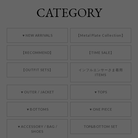
CATEGORY
▼NEW ARRIVALS
【Metal Plate Collection】
【RECOMMEND】
【TIME SALE】
【OUTFIT SETS】
インフルエンサーさま着用
ITEMS
▼OUTER / JACKET
▼TOPS
▼BOTTOMS
▼ONE PIECE
▼ACCESSORY / BAG /
TOP&BOTTOM SET
SHOES