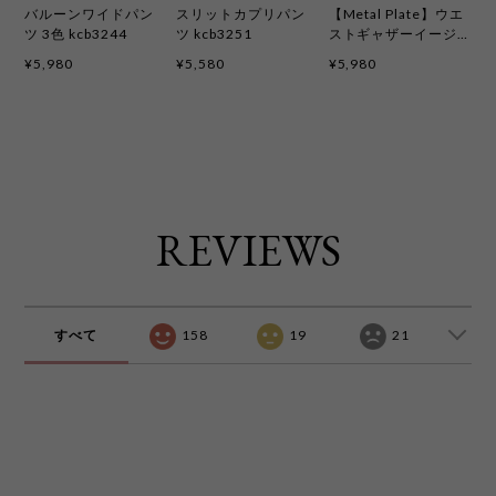
バルーンワイドパン
スリットカプリパン
【Metal Plate】ウエ
ツ 3色 kcb3244
ツ kcb3251
ストギャザーイージ
ーフレアレギンス 3色
¥5,980
¥5,580
¥5,980
kcb3193
REVIEWS
すべて
158
19
21