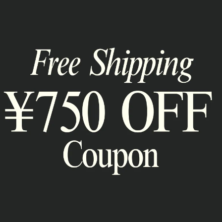
通報
RELATED ITEM