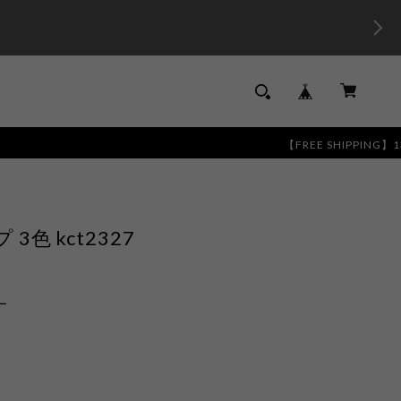
【FREE SHIPPING】13,000円以
色 kct2327
ー