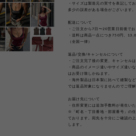
・サイズは製造元の実寸を表記して
多少の誤差がある場合がございます
配送について
・ご注文から7日〜20営業日前後で
・送料は商品一点につき750円、13
（全国一律）
返品/交換/キャンセルについて
・ご注文完了後の変更、キャンセル
・商品のイメージ違いやサイズ違い
はお受け致しかねます。
・海外製品は日本製に比べて縫製な
では返品対象になりませんのでご理
お届け先について
・住所変更には追加手数料が発生い
※「町名・丁目番地・部屋番号」の
ております。宛先を十分にご確認の
します。