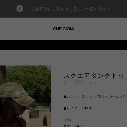
［注意事項］ご購入前に必ずご一読ください
スクエアタンクトップ 3
¥4,980
tax in
◼︎カラー：コーヒー/ブラック/ボルド
◼︎サイズ：S/M/L
【S】
着丈：54cm