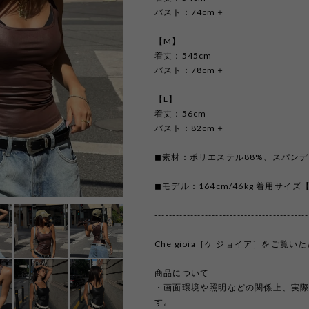
バスト：74cm＋
【M】
着丈：545cm
バスト：78cm＋
【L】
着丈：56cm
バスト：82cm＋
◼︎素材：ポリエステル88%、スパンデ
◼︎モデル：164cm/46kg 着用サイズ
-------------------------------------------
Che gioia［ケ ジョイア］をご
商品について
・画面環境や照明などの関係上、実
す。