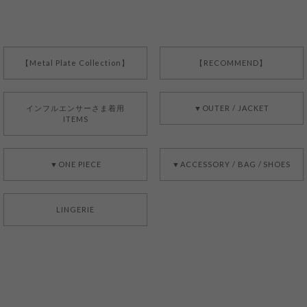
【Metal Plate Collection】
【RECOMMEND】
インフルエンサーさま着用
▼OUTER / JACKET
ITEMS
▼ONE PIECE
▼ACCESSORY / BAG / SHOES
LINGERIE