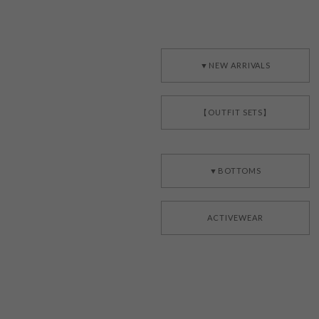
▼NEW ARRIVALS
【OUTFIT SETS】
▼BOTTOMS
ACTIVEWEAR