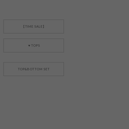
【TIME SALE】
▼TOPS
TOP&BOTTOM SET