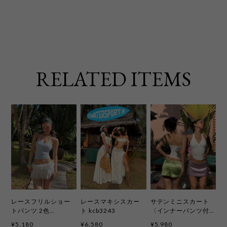
RELATED ITEMS
レースフリルショー
レースマキシスカー
サテンミニスカート
トパンツ 2色
ト kcb3243
〈インナーパンツ付
kcb3242
き〉5色 kcb3253
¥5,180
¥6,580
¥5,980