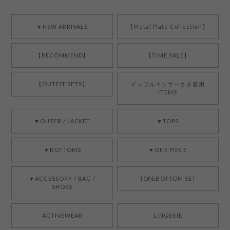
▼NEW ARRIVALS
【Metal Plate Collection】
【RECOMMEND】
【TIME SALE】
【OUTFIT SETS】
インフルエンサーさま着用
ITEMS
▼OUTER / JACKET
▼TOPS
▼BOTTOMS
▼ONE PIECE
▼ACCESSORY / BAG /
TOP&BOTTOM SET
SHOES
ACTIVEWEAR
LINGERIE