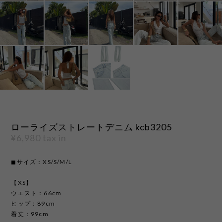
ローライズストレートデニム kcb3205
¥6,980
tax in
◼︎サイズ：XS/S/M/L
【XS】
ウエスト：66cm
ヒップ：89cm
着丈：99cm