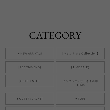
CATEGORY
▼NEW ARRIVALS
【Metal Plate Collection】
【RECOMMEND】
【TIME SALE】
【OUTFIT SETS】
インフルエンサーさま着用
ITEMS
▼OUTER / JACKET
▼TOPS