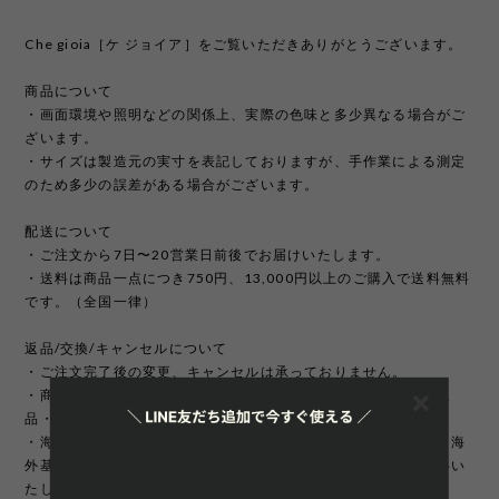
Che gioia［ケ ジョイア］をご覧いただきありがとうございます。
商品について
・画面環境や照明などの関係上、実際の色味と多少異なる場合がご
ざいます。
・サイズは製造元の実寸を表記しておりますが、手作業による測定
のため多少の誤差がある場合がございます。
配送について
・ご注文から7日〜20営業日前後でお届けいたします。
・送料は商品一点につき750円、13,000円以上のご購入で送料無料
です。（全国一律）
返品/交換/キャンセルについて
・ご注文完了後の変更、キャンセルは承っておりません。
・商品のイメージ違いやサイズ違いなどお客様のご都合による返
品・交換はお受け致しかねます。
・海外製品は日本製に比べて縫製などが荒い場合がございます。海
外基準では返品対象になりませんのでご理解頂けますようお願いい
たします。