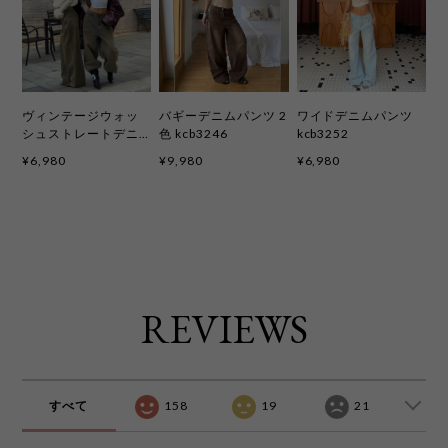
ヴィンテージウォッ
バギーデニムパンツ 2
ワイドデニムパンツ
シュストレートデニ
色 kcb3246
kcb3252
ムパンツ kcb3230
¥6,980
¥9,980
¥6,980
REVIEWS
すべて
158
19
21