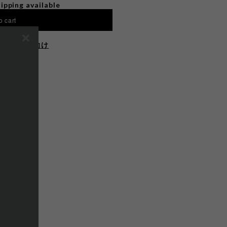
ipping available
o cart
住まいの方向け
E ON
する