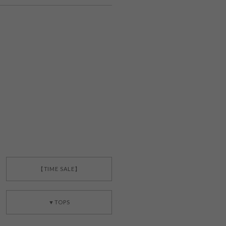
【TIME SALE】
▼TOPS