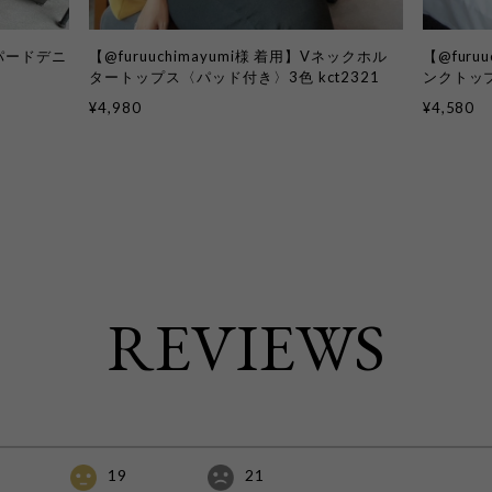
オパードデニ
【@furuuchimayumi様 着用】Vネックホル
【@furu
タートップス〈パッド付き〉3色 kct2321
ンクトップ
¥4,980
¥4,580
REVIEWS
19
21