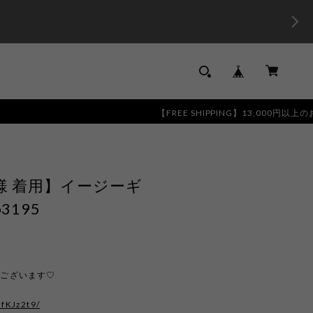
【FREE SHIPPING】13,000円以上のお買い物で全国
umi様 着用】イージーギ
3195
うございます♡
afKJz2t9/