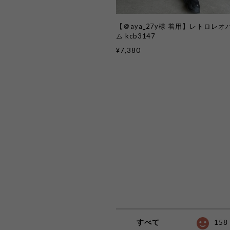
【＠aya_27y様 着用】レトロレ
ム kcb3147
¥7,380
すべて
158