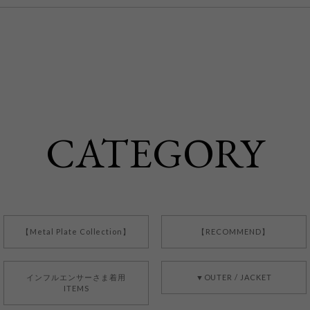
CATEGORY
【Metal Plate Collection】
【RECOMMEND】
インフルエンサーさま着用
▼OUTER / JACKET
ITEMS