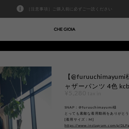
［注意事項］ご購入前に必ずご一読ください
【@furuuchimay
ャザーパンツ 4色 kcb
¥5,280
tax in
SNAP：＠furuuchimayumi様
とっても素敵な着用動画をありがと
[着用サイズ：M]
https://www.instagram.com/p/DLP