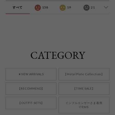
すべて
158
19
21
CATEGORY
▼NEW ARRIVALS
【Metal Plate Collection】
【RECOMMEND】
【TIME SALE】
【OUTFIT SETS】
インフルエンサーさま着用
ITEMS