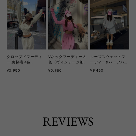
クロップドフーディ
Vネックフーディー 3
ルーズスウェットフ
ー 裏起毛 4色
色〈ヴィンテージ加
ーディー&ハーフパン
kct2356
工〉kct2361
ツ 裏起毛〈2ピースセ
¥5,980
¥5,980
¥9,480
ット〉3色 kcs5015
REVIEWS