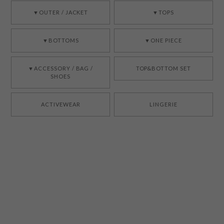
▼OUTER / JACKET
▼TOPS
▼BOTTOMS
▼ONE PIECE
▼ACCESSORY / BAG /
TOP&BOTTOM SET
SHOES
ACTIVEWEAR
LINGERIE