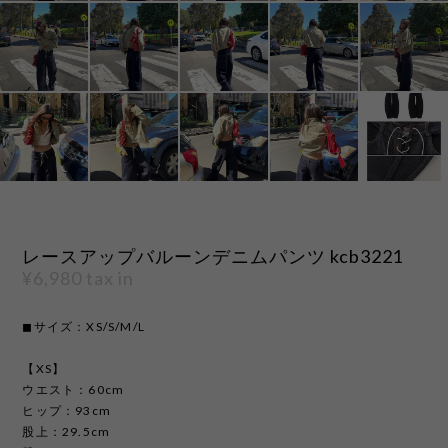
レースアップバルーンデニムパンツ kcb3221
¥6,980
tax in
◼︎サイズ：XS/S/M/L
【XS】
ウエスト：60cm
ヒップ：93cm
股上：29.5cm