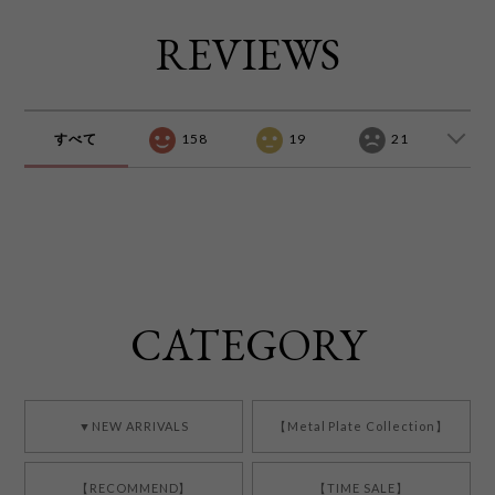
REVIEWS
すべて
158
19
21
CATEGORY
▼NEW ARRIVALS
【Metal Plate Collection】
【RECOMMEND】
【TIME SALE】