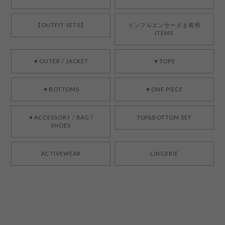
【OUTFIT SETS】
インフルエンサーさま着用
ITEMS
▼OUTER / JACKET
▼TOPS
▼BOTTOMS
▼ONE PIECE
▼ACCESSORY / BAG /
TOP&BOTTOM SET
SHOES
ACTIVEWEAR
LINGERIE