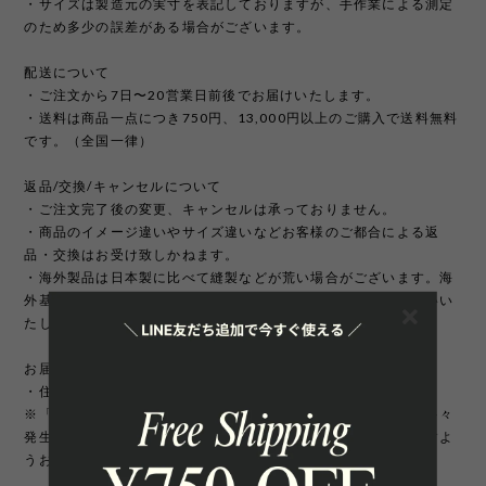
・サイズは製造元の実寸を表記しておりますが、手作業による測定
のため多少の誤差がある場合がございます。
配送について
・ご注文から7日〜20営業日前後でお届けいたします。
・送料は商品一点につき750円、13,000円以上のご購入で送料無料
です。（全国一律）
返品/交換/キャンセルについて
・ご注文完了後の変更、キャンセルは承っておりません。
・商品のイメージ違いやサイズ違いなどお客様のご都合による返
品・交換はお受け致しかねます。
・海外製品は日本製に比べて縫製などが荒い場合がございます。海
外基準では返品対象になりませんのでご理解頂けますようお願いい
たします。
お届け先について
・住所変更には追加手数料が発生いたします。
※「町名・丁目番地・部屋番号」の住所不備による配送遅延が多々
発生しております。宛先を十分にご確認の上ご注文いただきますよ
うお願いいたします。