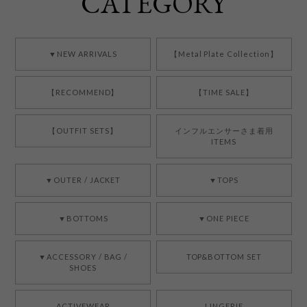
CATEGORY
▼NEW ARRIVALS
【Metal Plate Collection】
【RECOMMEND】
【TIME SALE】
【OUTFIT SETS】
インフルエンサーさま着用
ITEMS
▼OUTER / JACKET
▼TOPS
▼BOTTOMS
▼ONE PIECE
▼ACCESSORY / BAG /
TOP&BOTTOM SET
SHOES
ACTIVEWEAR
LINGERIE