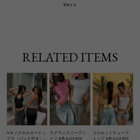
通報する
RELATED ITEMS
Vネックホルタートッ
ラグランスリーブシ
コルセットチューブ
プス〈パッド付き〉6
ャツ 6色 kct2403
トップ 6色 kct2405