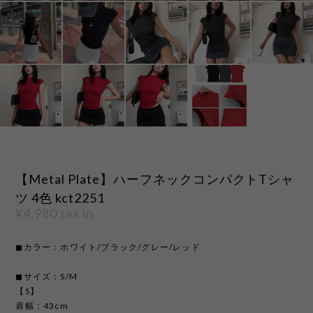
【Metal Plate】ハーフネックコンパクトTシャ
ツ 4色 kct2251
¥4,980
tax in
◼︎カラー：ホワイト/ブラック/グレー/レッド
◼︎サイズ：S/M
【S】
肩幅：43cm