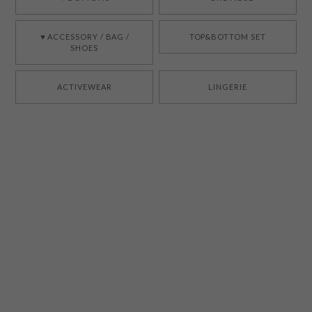
▼ACCESSORY / BAG /
TOP&BOTTOM SET
SHOES
ACTIVEWEAR
LINGERIE