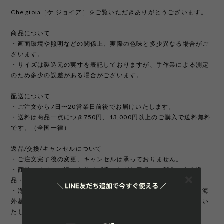
Che gioia［ケ ジョイア］をご覧いただきありがとうございます。
商品について
・画面環境や照明などの関係上、実際の色味と多少異なる場合がご
ざいます。
・サイズは製造元の実寸を表記しておりますが、手作業による測定
のため多少の誤差がある場合がございます。
配送について
・ご注文から7日〜20営業日前後でお届けいたします。
・送料は商品一点につき750円、13,000円以上のご購入で送料無料
です。（全国一律）
返品/交換/キャンセルについて
・ご注文完了後の変更、キャンセルは承っておりません。
・商品のイメージ違いやサイズ違いなどお客様のご都合による返
品・交換はお受け致しかねます。
・海外製品は日本製に比べて縫製などが荒い場合がございます。海
外基準では返品対象になりませんのでご理解頂けますようお願いい
たします。