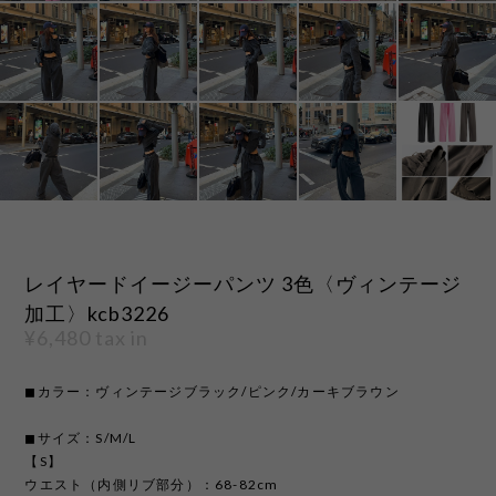
レイヤードイージーパンツ 3色〈ヴィンテージ
加工〉kcb3226
¥6,480
tax in
◼︎カラー：ヴィンテージブラック/ピンク/カーキブラウン
◼︎サイズ：S/M/L
【S】
ウエスト（内側リブ部分）：68-82cm