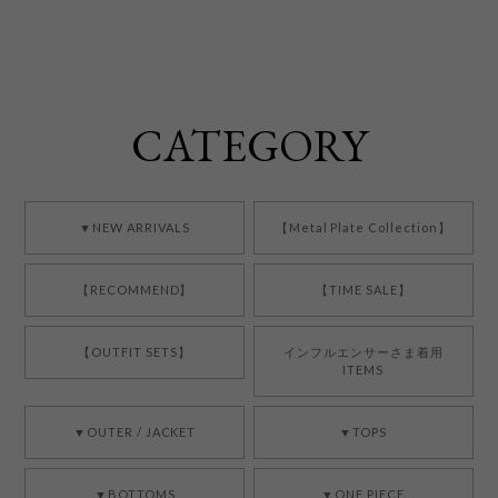
CATEGORY
▼NEW ARRIVALS
【Metal Plate Collection】
【RECOMMEND】
【TIME SALE】
【OUTFIT SETS】
インフルエンサーさま着用
ITEMS
▼OUTER / JACKET
▼TOPS
▼BOTTOMS
▼ONE PIECE