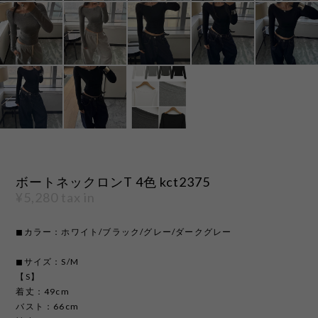
ボートネックロンT 4色 kct2375
¥5,280
tax in
◼︎カラー：ホワイト/ブラック/グレー/ダークグレー
◼︎サイズ：S/M
【S】
着丈：49cm
バスト：66cm