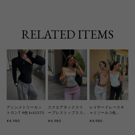
RELATED ITEMS
アシンメトリーカッ
スクエアネックスリ
レイヤードレースキ
トロンT 4色 kct2372
ーブレストップス 5色
ャミソール 5色
kct2395
kct2399
¥4,980
¥4,980
¥4,980