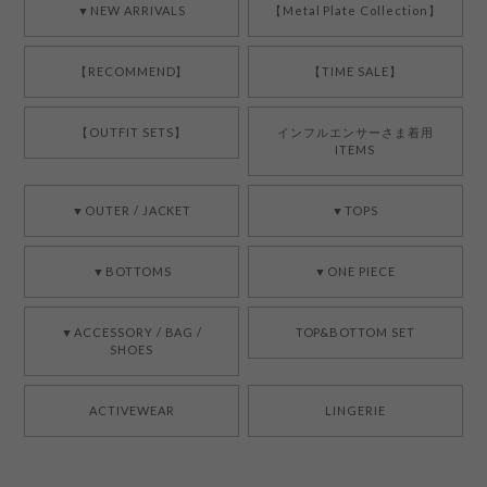
▼NEW ARRIVALS
【Metal Plate Collection】
【RECOMMEND】
【TIME SALE】
【OUTFIT SETS】
インフルエンサーさま着用
ITEMS
▼OUTER / JACKET
▼TOPS
▼BOTTOMS
▼ONE PIECE
▼ACCESSORY / BAG /
TOP&BOTTOM SET
SHOES
ACTIVEWEAR
LINGERIE