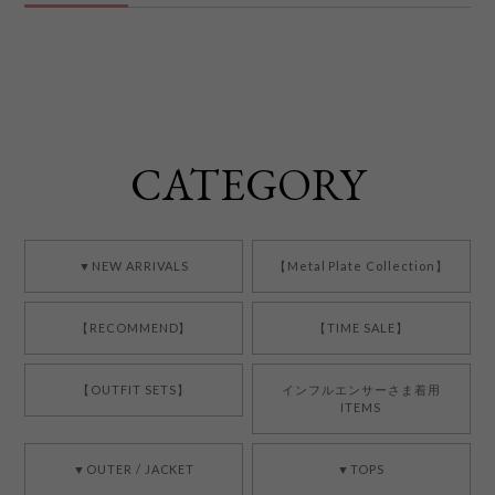
CATEGORY
▼NEW ARRIVALS
【Metal Plate Collection】
【RECOMMEND】
【TIME SALE】
【OUTFIT SETS】
インフルエンサーさま着用
ITEMS
▼OUTER / JACKET
▼TOPS