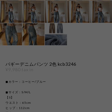
バギーデニムパンツ 2色 kcb3246
¥9,980
tax in
◼︎カラー：コーヒー/ブルー
◼︎サイズ：S/M/L
【S】
ウエスト：65cm
ヒップ：112cm