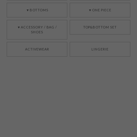
▼BOTTOMS
▼ONE PIECE
▼ACCESSORY / BAG /
TOP&BOTTOM SET
SHOES
ACTIVEWEAR
LINGERIE