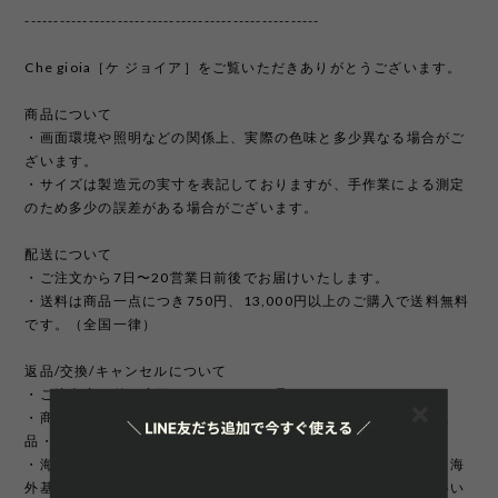
---------------------------------------------------
Che gioia［ケ ジョイア］をご覧いただきありがとうございます。
商品について
・画面環境や照明などの関係上、実際の色味と多少異なる場合がご
ざいます。
・サイズは製造元の実寸を表記しておりますが、手作業による測定
のため多少の誤差がある場合がございます。
配送について
・ご注文から7日〜20営業日前後でお届けいたします。
・送料は商品一点につき750円、13,000円以上のご購入で送料無料
です。（全国一律）
返品/交換/キャンセルについて
・ご注文完了後の変更、キャンセルは承っておりません。
・商品のイメージ違いやサイズ違いなどお客様のご都合による返
品・交換はお受け致しかねます。
・海外製品は日本製に比べて縫製などが荒い場合がございます。海
外基準では返品対象になりませんのでご理解頂けますようお願いい