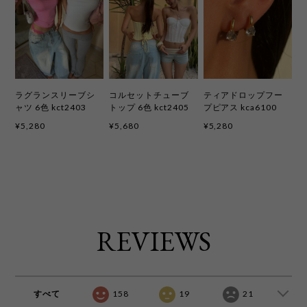
ラグランスリーブシ
コルセットチューブ
ティアドロップフー
ャツ 6色 kct2403
トップ 6色 kct2405
プピアス kca6100
¥5,280
¥5,680
¥5,280
REVIEWS
すべて
158
19
21