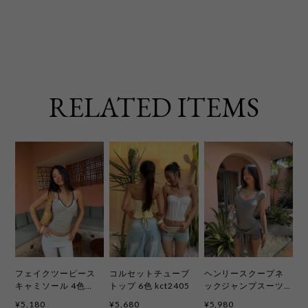
RELATED ITEMS
フェイクツーピース
コルセットチューブ
ヘンリースクープネ
キャミソール 4色
トップ 6色 kct2405
ックジャンプスーツ
kct2404
〈2ピースセット〉6
¥5,180
¥5,680
¥5,980