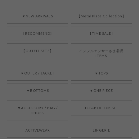
▼NEW ARRIVALS
【Metal Plate Collection】
【RECOMMEND】
【TIME SALE】
【OUTFIT SETS】
インフルエンサーさま着用
ITEMS
▼OUTER / JACKET
▼TOPS
▼BOTTOMS
▼ONE PIECE
▼ACCESSORY / BAG /
TOP&BOTTOM SET
SHOES
ACTIVEWEAR
LINGERIE