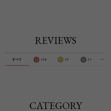
色 kcd4091
REVIEWS
すべて
158
19
21
CATEGORY