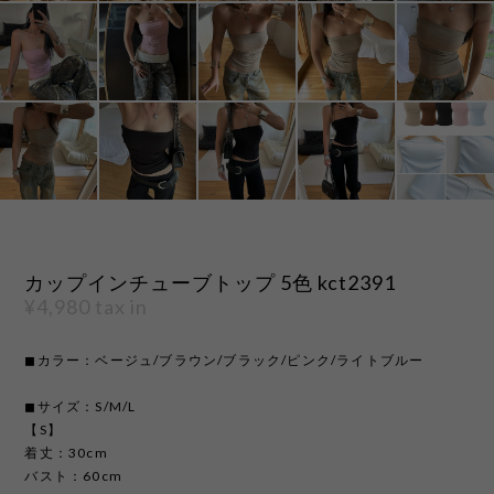
カップインチューブトップ 5色 kct2391
¥4,980
tax in
◼︎カラー：ベージュ/ブラウン/ブラック/ピンク/ライトブルー
◼︎サイズ：S/M/L
【S】
着丈：30cm
バスト：60cm