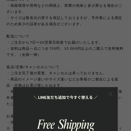
・画面環境や照明などの関係上、実際の色味と多少異なる場合がご
ざいます。
・サイズは製造元の実寸を表記しておりますが、手作業による測定
のため多少の誤差がある場合がございます。
配送について
・ご注文から7日〜20営業日前後でお届けいたします。
・送料は商品一点につき750円、13,000円以上のご購入で送料無料
です。（全国一律）
返品/交換/キャンセルについて
・ご注文完了後の変更、キャンセルは承っておりません。
・商品のイメージ違いやサイズ違いなどお客様のご都合による返
品・交換はお受け致しかねます。
・海外製品は日本製に比べて縫製などが荒い場合がございます。海
外基準では返品対象になりませんのでご理解頂けますようお願いい
たします。
お届け先について
・住所変更には追加手数料が発生いたします。
※「町名・丁目番地・部屋番号」の住所不備による配送遅延が多々