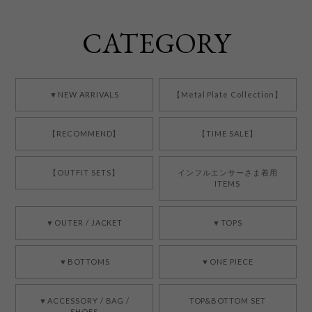
CATEGORY
▼NEW ARRIVALS
【Metal Plate Collection】
【RECOMMEND】
【TIME SALE】
【OUTFIT SETS】
インフルエンサーさま着用
ITEMS
▼OUTER / JACKET
▼TOPS
▼BOTTOMS
▼ONE PIECE
▼ACCESSORY / BAG /
TOP&BOTTOM SET
SHOES