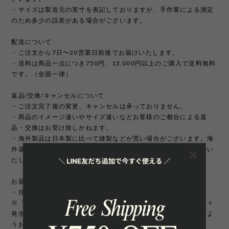
・サイズは製造元の実寸を表記しておりますが、手作業による測定
のため多少の誤差がある場合がございます。
配送について
・ご注文から7日〜20営業日前後でお届けいたします。
・送料は商品一点につき750円、13,000円以上のご購入で送料無料
です。（全国一律）
返品/交換/キャンセルについて
・ご注文完了後の変更、キャンセルは承っておりません。
・商品のイメージ違いやサイズ違いなどお客様のご都合による返
品・交換はお受け致しかねます。
・海外製品は日本製に比べて縫製などが荒い場合がございます。海
外基準では返品対象になりませんのでご理解頂けますようお願いい
たします。
お届け先について
・住所変更には追加手数料が発生いたします。
※「町名・丁目番地・部屋番号」の住所不備による配送遅延が多々
発生しております。宛先を十分にご確認の上ご注文いただきますよ
うお願いいたします。