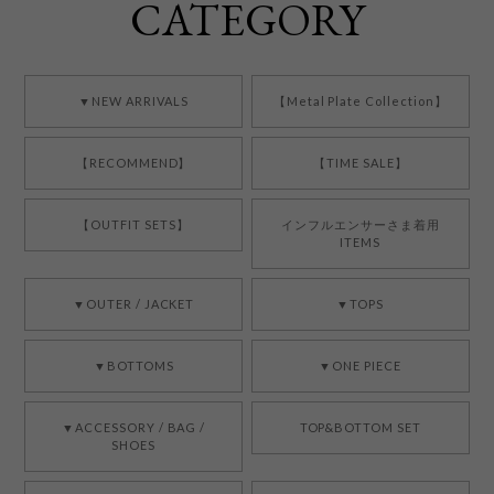
CATEGORY
▼NEW ARRIVALS
【Metal Plate Collection】
【RECOMMEND】
【TIME SALE】
【OUTFIT SETS】
インフルエンサーさま着用
ITEMS
▼OUTER / JACKET
▼TOPS
▼BOTTOMS
▼ONE PIECE
▼ACCESSORY / BAG /
TOP&BOTTOM SET
SHOES