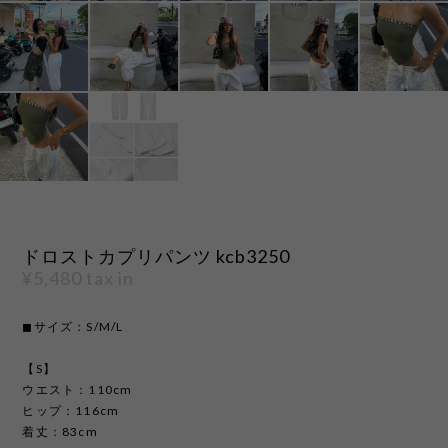
ドロストカプリパンツ kcb3250
¥5,480
tax in
◼︎サイズ：S/M/L
【S】
ウエスト：110cm
ヒップ：116cm
着丈：83cm