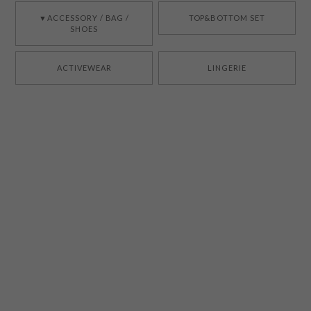
▼ACCESSORY / BAG /
TOP&BOTTOM SET
SHOES
ACTIVEWEAR
LINGERIE