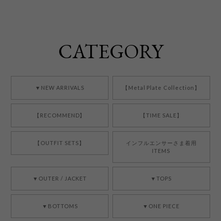
CATEGORY
▼NEW ARRIVALS
【Metal Plate Collection】
【RECOMMEND】
【TIME SALE】
【OUTFIT SETS】
インフルエンサーさま着用
ITEMS
▼OUTER / JACKET
▼TOPS
▼BOTTOMS
▼ONE PIECE