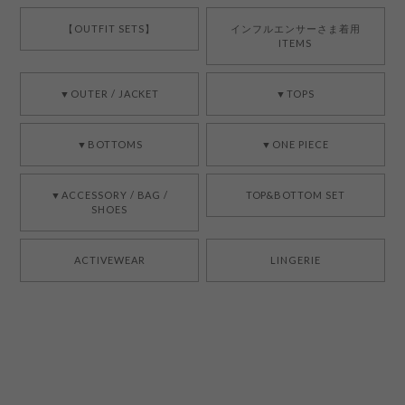
【OUTFIT SETS】
インフルエンサーさま着用
ITEMS
▼OUTER / JACKET
▼TOPS
▼BOTTOMS
▼ONE PIECE
▼ACCESSORY / BAG /
TOP&BOTTOM SET
SHOES
ACTIVEWEAR
LINGERIE