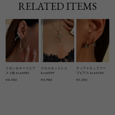
RELATED ITEMS
リボンモチーフピア
クロスネックレス
ティアドロップフー
ス 2色 kca6085
kca6099
プピアス kca6100
¥4,580
¥4,980
¥5,280