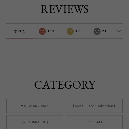
REVIEWS
すべて
158
19
21
CATEGORY
▼NEW ARRIVALS
【Metal Plate Collection】
【RECOMMEND】
【TIME SALE】