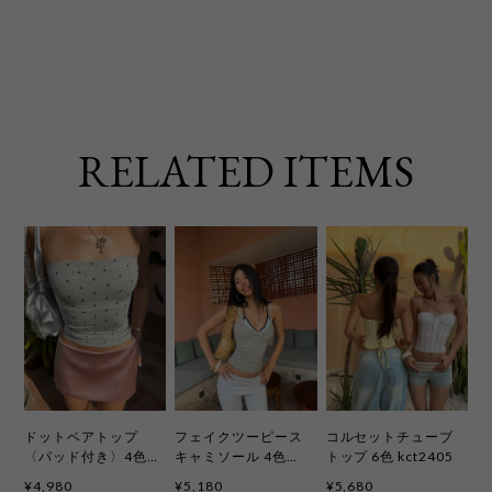
RELATED ITEMS
ドットベアトップ
フェイクツーピース
コルセットチューブ
〈パッド付き〉4色
キャミソール 4色
トップ 6色 kct2405
kct2401
kct2404
¥4,980
¥5,180
¥5,680