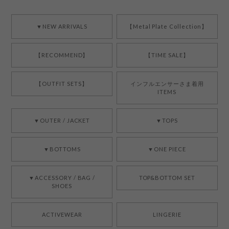
▼NEW ARRIVALS
【Metal Plate Collection】
【RECOMMEND】
【TIME SALE】
【OUTFIT SETS】
インフルエンサーさま着用
ITEMS
▼OUTER / JACKET
▼TOPS
▼BOTTOMS
▼ONE PIECE
▼ACCESSORY / BAG /
TOP&BOTTOM SET
SHOES
ACTIVEWEAR
LINGERIE