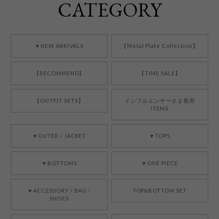
CATEGORY
▼NEW ARRIVALS
【Metal Plate Collection】
【RECOMMEND】
【TIME SALE】
【OUTFIT SETS】
インフルエンサーさま着用
ITEMS
▼OUTER / JACKET
▼TOPS
▼BOTTOMS
▼ONE PIECE
▼ACCESSORY / BAG /
TOP&BOTTOM SET
SHOES