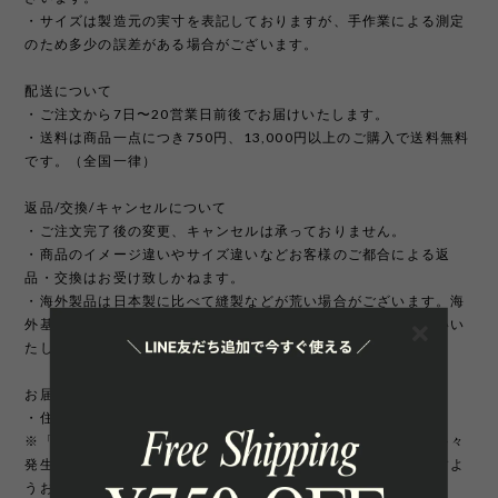
・サイズは製造元の実寸を表記しておりますが、手作業による測定
のため多少の誤差がある場合がございます。
配送について
・ご注文から7日〜20営業日前後でお届けいたします。
・送料は商品一点につき750円、13,000円以上のご購入で送料無料
です。（全国一律）
返品/交換/キャンセルについて
・ご注文完了後の変更、キャンセルは承っておりません。
・商品のイメージ違いやサイズ違いなどお客様のご都合による返
品・交換はお受け致しかねます。
・海外製品は日本製に比べて縫製などが荒い場合がございます。海
外基準では返品対象になりませんのでご理解頂けますようお願いい
たします。
お届け先について
・住所変更には追加手数料が発生いたします。
※「町名・丁目番地・部屋番号」の住所不備による配送遅延が多々
発生しております。宛先を十分にご確認の上ご注文いただきますよ
うお願いいたします。