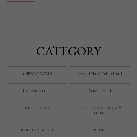
CATEGORY
▼NEW ARRIVALS
【Metal Plate Collection】
【RECOMMEND】
【TIME SALE】
【OUTFIT SETS】
インフルエンサーさま着用
ITEMS
▼OUTER / JACKET
▼TOPS