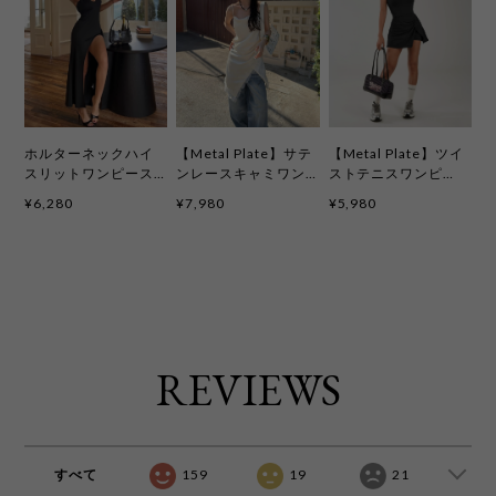
ホルターネックハイ
【Metal Plate】サテ
【Metal Plate】ツイ
スリットワンピース
ンレースキャミワン
ストテニスワンピ
kcd4089
ピ 3色 kcd4092
〈パッド付き〉3色
¥6,280
¥7,980
¥5,980
kcd4093
REVIEWS
すべて
159
19
21