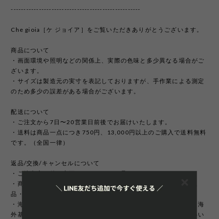
---------------------------------------------------
Che gioia［ケ ジョイア］をご覧いただきありがとうございます。
商品について
・画面環境や照明などの関係上、実際の色味と多少異なる場合がご
ざいます。
・サイズは製造元の実寸を表記しておりますが、手作業による測定
のため多少の誤差がある場合がございます。
配送について
・ご注文から7日〜20営業日前後でお届けいたします。
・送料は商品一点につき750円、13,000円以上のご購入で送料無料
です。（全国一律）
返品/交換/キャンセルについて
・ご注文完了後の変更、キャンセルは承っておりません。
・商品のイメージ違いやサイズ違いなどお客様のご都合による返
品・交換はお受け致しかねます。
・海外製品は日本製に比べて縫製などが荒い場合がございます。海
外基準では返品対象になりませんのでご理解頂けますようお願いい