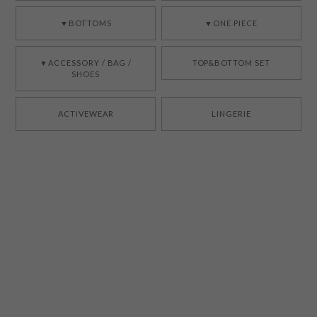
▼BOTTOMS
▼ONE PIECE
▼ACCESSORY / BAG /
TOP&BOTTOM SET
SHOES
ACTIVEWEAR
LINGERIE