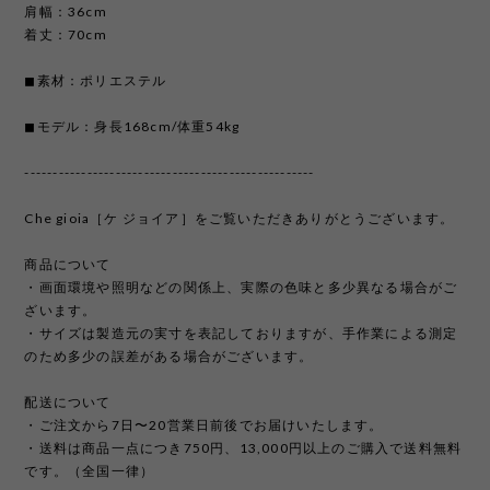
肩幅：36cm
着丈：70cm
◼︎素材：ポリエステル
◼︎モデル：身長168cm/体重54kg
---------------------------------------------------
Che gioia［ケ ジョイア］をご覧いただきありがとうございます。
商品について
・画面環境や照明などの関係上、実際の色味と多少異なる場合がご
ざいます。
・サイズは製造元の実寸を表記しておりますが、手作業による測定
のため多少の誤差がある場合がございます。
配送について
・ご注文から7日〜20営業日前後でお届けいたします。
・送料は商品一点につき750円、13,000円以上のご購入で送料無料
です。（全国一律）