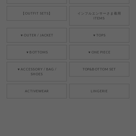
【OUTFIT SETS】
インフルエンサーさま着用
ITEMS
▼OUTER / JACKET
▼TOPS
▼BOTTOMS
▼ONE PIECE
▼ACCESSORY / BAG /
TOP&BOTTOM SET
SHOES
ACTIVEWEAR
LINGERIE