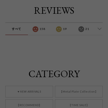
REVIEWS
すべて
158
19
21
CATEGORY
▼NEW ARRIVALS
【Metal Plate Collection】
【RECOMMEND】
【TIME SALE】