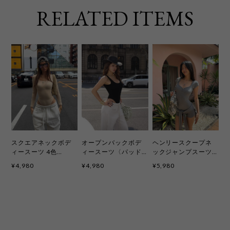
RELATED ITEMS
スクエアネックボデ
オープンバックボデ
ヘンリースクープネ
ィースーツ 4色
ィースーツ〈パッド
ックジャンプスーツ
kct2362
付き〉5色 kct2378
〈2ピースセット〉6
¥4,980
¥4,980
¥5,980
色 kcd4091