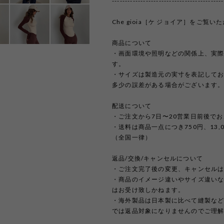
-------------------------------------------
Che gioia［ケ ジョイア］をご
商品について
・画面環境や照明などの関係上、実
す。
・サイズは製造元の実寸を表記して
多少の誤差がある場合がございます
配送について
・ご注文から7日〜20営業日前後で
・送料は商品一点につき750円、13
（全国一律）
返品/交換/キャンセルについて
・ご注文完了後の変更、キャンセル
・商品のイメージ違いやサイズ違い
はお受け致しかねます。
・海外製品は日本製に比べて縫製な
では返品対象になりませんのでご理