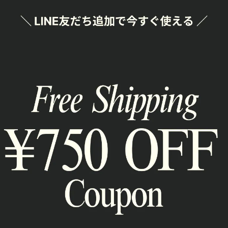
SHAR
通報
RELATED ITEM