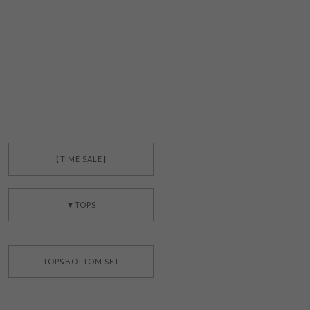
【TIME SALE】
▼TOPS
TOP&BOTTOM SET