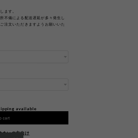
たします。
住所不備による配送遅延が多々発生し
上ご注文いただきますようお願いいた
ipping available
o cart
住まいの方向け