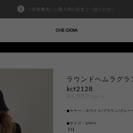
［注意事項］ご購入前に必ずご一読ください
ラウンドヘムラグラン
kct2128
¥4,980
tax in
◼︎カラー：ホワイト/ブラウン/グレー
◼︎サイズ：S/M/L
【S】