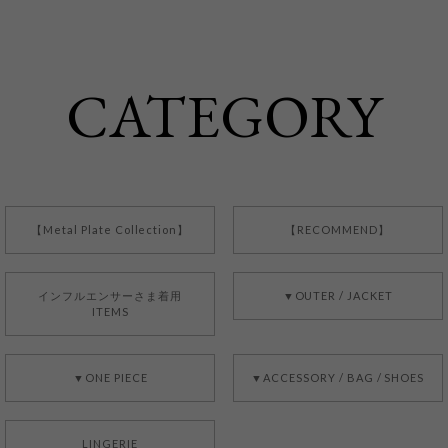
CATEGORY
【Metal Plate Collection】
【RECOMMEND】
インフルエンサーさま着用
▼OUTER / JACKET
ITEMS
▼ONE PIECE
▼ACCESSORY / BAG / SHOES
LINGERIE