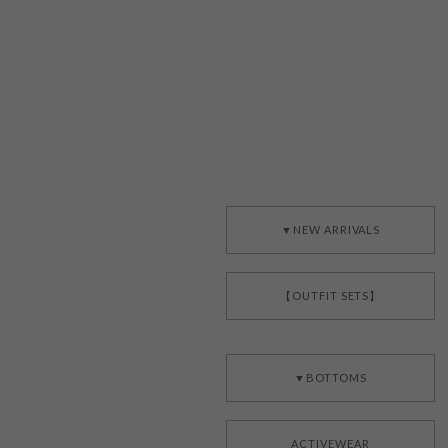
▼NEW ARRIVALS
【OUTFIT SETS】
▼BOTTOMS
ACTIVEWEAR