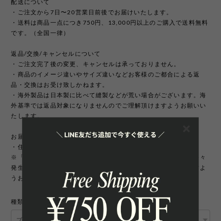
配送について
・ご注文から7日〜20営業日前後でお届けいたします。
・送料は商品一点につき750円、13,000円以上のご購入で送料無料
です。（全国一律）
返品/交換/キャンセルについて
・ご注文完了後の変更、キャンセルは承っておりません。
・商品のイメージ違いやサイズ違いなどお客様のご都合による返
品・交換はお受け致しかねます。
・海外製品は日本製に比べて縫製などが荒い場合がございます。海
外基準では返品対象になりませんのでご理解頂けますようお願いい
たします。
お届け先について
・住所変更には追加手数料が発生いたします。
※「町名・丁目番地・部屋番号」の住所不備による配送遅延が多々
発生しております。宛先を十分にご確認の上ご注文いただきますよ
うお願いいたします。
種類