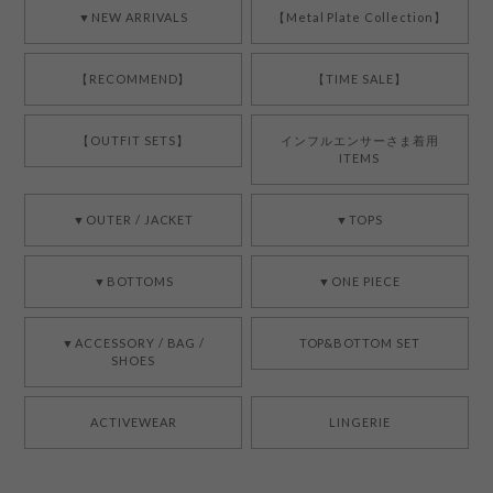
▼NEW ARRIVALS
【Metal Plate Collection】
【RECOMMEND】
【TIME SALE】
【OUTFIT SETS】
インフルエンサーさま着用
ITEMS
▼OUTER / JACKET
▼TOPS
▼BOTTOMS
▼ONE PIECE
▼ACCESSORY / BAG /
TOP&BOTTOM SET
SHOES
ACTIVEWEAR
LINGERIE