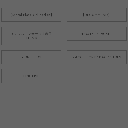
【Metal Plate Collection】
【RECOMMEND】
インフルエンサーさま着用
▼OUTER / JACKET
ITEMS
▼ONE PIECE
▼ACCESSORY / BAG / SHOES
LINGERIE