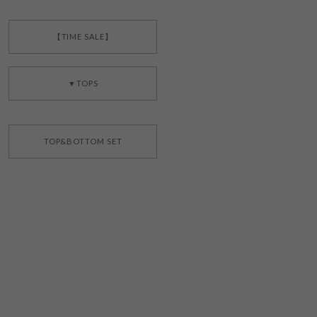
【TIME SALE】
▼TOPS
TOP&BOTTOM SET