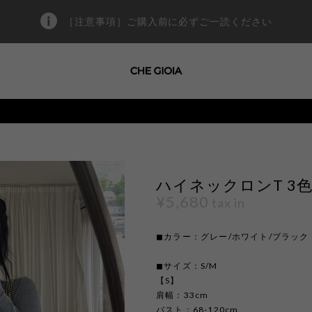
［注意事項］ご購入前に必ずご一読ください
ハイネックロンT 3色 k
¥5,680
tax in
◼︎カラー：グレー/ホワイト/ブラック
◼︎サイズ：S/M
【S】
肩幅：33cm
バスト：68-120cm