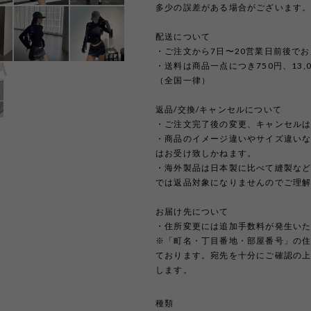
多少の誤差がある場合がございます
配送について
・ご注文から7日〜20営業日前後で
・送料は商品一点につき750円、13
（全国一律）
返品/交換/キャンセルについて
・ご注文完了後の変更、キャンセル
・商品のイメージ違いやサイズ違い
はお受け致しかねます。
・海外製品は日本製に比べて縫製な
では返品対象になりませんのでご理
お届け先について
・住所変更には追加手数料が発生い
※「町名・丁目番地・部屋番号」の
ております。宛先を十分にご確認の
します。
種類