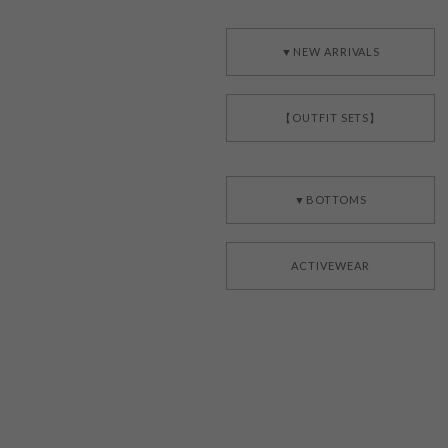
▼NEW ARRIVALS
【OUTFIT SETS】
▼BOTTOMS
ACTIVEWEAR