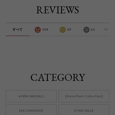
REVIEWS
すべて
159
19
21
CATEGORY
▼NEW ARRIVALS
【Metal Plate Collection】
【RECOMMEND】
【TIME SALE】