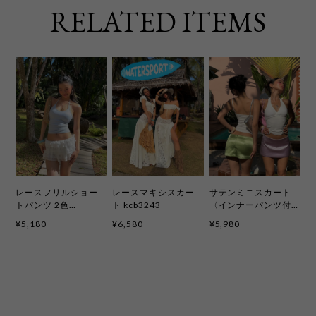
RELATED ITEMS
レースフリルショー
レースマキシスカー
サテンミニスカート
トパンツ 2色
ト kcb3243
〈インナーパンツ付
kcb3242
き〉5色 kcb3253
¥5,180
¥6,580
¥5,980