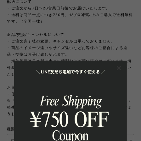
配送について
・ご注文から7日〜20営業日前後でお届けいたします。
・送料は商品一点につき750円、13,000円以上のご購入で送料無料
です。（全国一律）
返品/交換/キャンセルについて
・ご注文完了後の変更、キャンセルは承っておりません。
・商品のイメージ違いやサイズ違いなどお客様のご都合による返
品・交換はお受け致しかねます。
・海外製品は日本製に比べて縫製などが荒い場合がございます。海
外基準では返品対象になりませんのでご理解頂けますようお願いい
たします。
お届け先について
・住所変更には追加手数料が発生いたします。
※「町名・丁目番地・部屋番号」の住所不備による配送遅延が多々
発生しております。宛先を十分にご確認の上ご注文いただきますよ
うお願いいたします。
種類