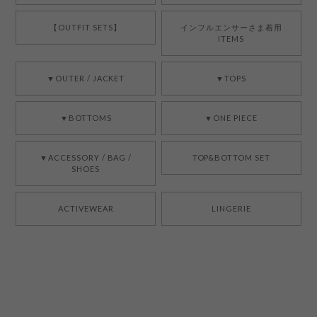
【OUTFIT SETS】
インフルエンサーさま着用
ITEMS
▼OUTER / JACKET
▼TOPS
▼BOTTOMS
▼ONE PIECE
▼ACCESSORY / BAG /
TOP&BOTTOM SET
SHOES
ACTIVEWEAR
LINGERIE