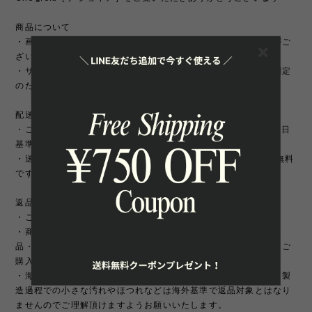
商品について
・画面環境や照明などの関係上、実際の色味と多少異なる場合がご
ざいます。
・サイズは製造元の実寸を表記しておりますが、手作業による測定
のため約2-3cmほど誤差がある場合がございます。
配送について
・ご注文からお届けまで10-21日前後頂戴いたします。（※営業日
基準）
・送料は商品一点につき500円、10,500円以上のご購入で送料無料
です。（全国一律）
返品/交換/キャンセルについて
・ご注文完了後の変更、キャンセルは承っておりません。
・商品のイメージ違いやサイズ違いなどお客様のご都合による返
品・交換はお受け致しかねます。サイズは十分にお確かめの上、ご
購入をお願いいたします。
・海外製品は日本製に比べて縫製などが荒い場合がございます。製
造過程での小さな汚れやほつれなどは海外基準で返品対象とはなり
ませんのでご理解頂けますようお願いいたします。