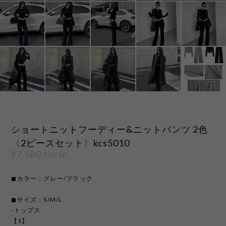
ショートニットフーディー&ニットパンツ 2色
〈2ピースセット〉kcs5010
¥7,580
tax in
◼︎カラー：グレー/ブラック
◼︎サイズ：S/M/L
-トップス
【S】