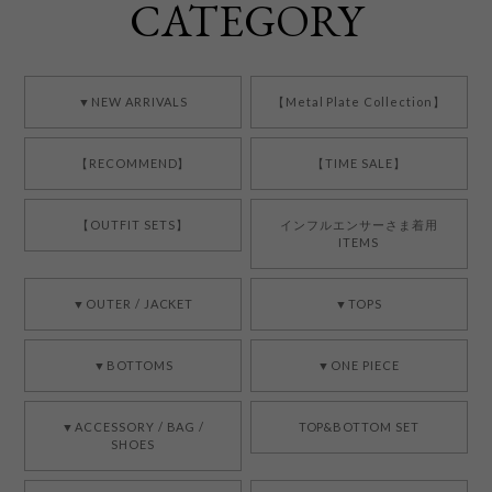
CATEGORY
▼NEW ARRIVALS
【Metal Plate Collection】
【RECOMMEND】
【TIME SALE】
【OUTFIT SETS】
インフルエンサーさま着用
ITEMS
▼OUTER / JACKET
▼TOPS
▼BOTTOMS
▼ONE PIECE
▼ACCESSORY / BAG /
TOP&BOTTOM SET
SHOES