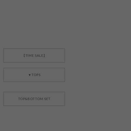
【TIME SALE】
▼TOPS
TOP&BOTTOM SET