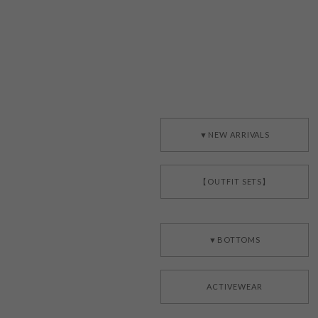
▼NEW ARRIVALS
【OUTFIT SETS】
▼BOTTOMS
ACTIVEWEAR