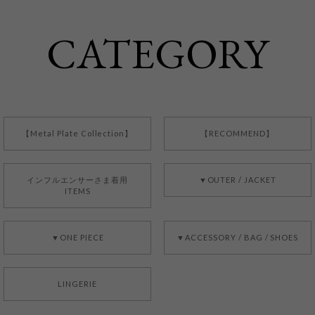
CATEGORY
【Metal Plate Collection】
【RECOMMEND】
インフルエンサーさま着用
▼OUTER / JACKET
ITEMS
▼ONE PIECE
▼ACCESSORY / BAG / SHOES
LINGERIE