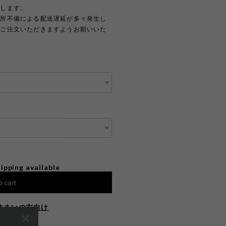
たします。
住所不備による配送遅延が多々発生し
上ご注文いただきますようお願いいた
ipping available
o cart
住まいの方向け