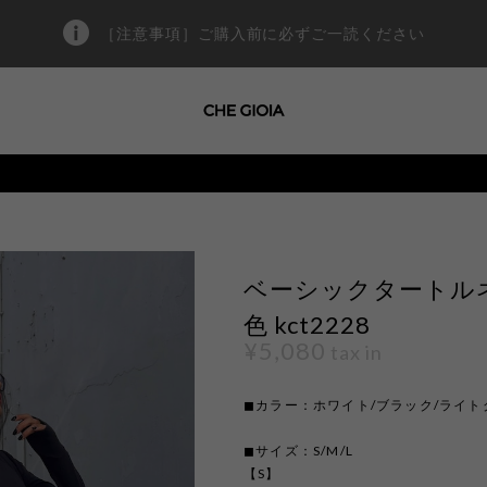
［注意事項］ご購入前に必ずご一読ください
ベーシックタートルネ
色 kct2228
¥5,080
tax in
◼︎カラー：ホワイト/ブラック/ライ
◼︎サイズ：S/M/L
【S】