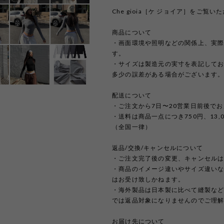
Che gioia［ケ ジョイア］をご
商品について
・画面環境や照明などの関係上、実
す。
・サイズは製造元の実寸を表記して
多少の誤差がある場合がございます
配送について
・ご注文から7日〜20営業日前後で
・送料は商品一点につき750円、13
（全国一律）
返品/交換/キャンセルについて
・ご注文完了後の変更、キャンセル
・商品のイメージ違いやサイズ違い
はお受け致しかねます。
・海外製品は日本製に比べて縫製な
では返品対象になりませんのでご理
お届け先について