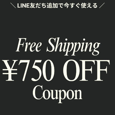
SHAR
通報
RELATED ITEM