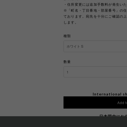
・住所変更には追加手数料が発生い
※「町名・丁目番地・部屋番号」の
ております。宛先を十分にご確認の
します。
種類
数量
International sh
Add t
日本国内にお