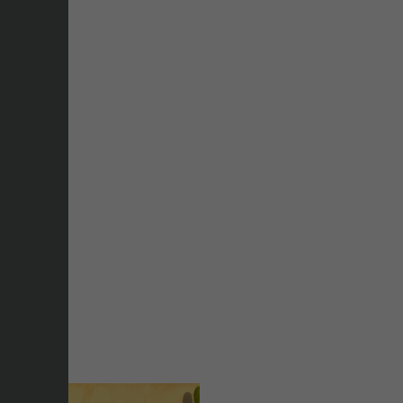
E ON
する
S