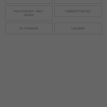
▼ACCESSORY / BAG /
TOP&BOTTOM SET
SHOES
ACTIVEWEAR
LINGERIE