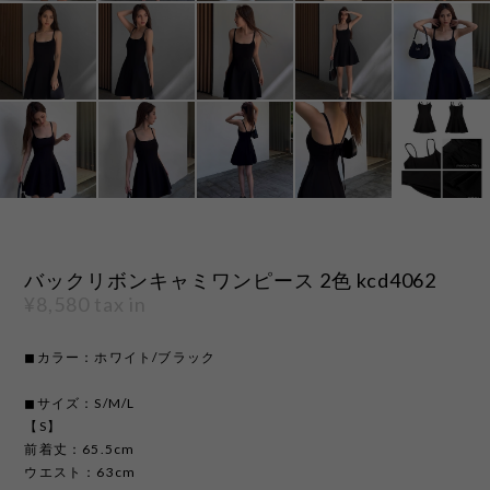
バックリボンキャミワンピース 2色 kcd4062
¥8,580
tax in
◼︎カラー：ホワイト/ブラック
◼︎サイズ：S/M/L
【S】
前着丈：65.5cm
ウエスト：63cm