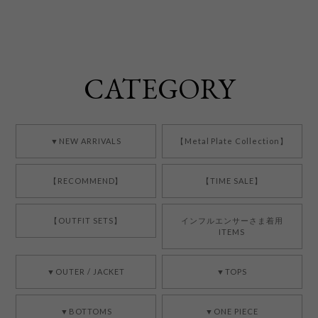
CATEGORY
▼NEW ARRIVALS
【Metal Plate Collection】
【RECOMMEND】
【TIME SALE】
【OUTFIT SETS】
インフルエンサーさま着用
ITEMS
▼OUTER / JACKET
▼TOPS
▼BOTTOMS
▼ONE PIECE