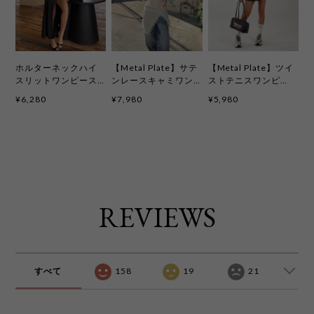
ホルターネックハイ
【Metal Plate】サテ
【Metal Plate】ツイ
スリットワンピース
ンレースキャミワン
ストテニスワンピ
kcd4089
ピ 3色 kcd4092
〈パッド付き〉3色
¥6,280
¥7,980
¥5,980
kcd4093
REVIEWS
すべて
158
19
21