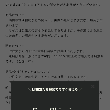
Che gioia［ケ ジョイア］をご覧いただきありがとうございます。
商品について
・画面環境や照明などの関係上、実際の色味と多少異なる場合がご
ざいます。
・サイズは製造元の実寸を表記しておりますが、手作業による測定
のため多少の誤差がある場合がございます。
配送について
・ご注文から7日〜20営業日前後でお届けいたします。
・送料は商品一点につき750円、13,000円以上のご購入で送料無料
です。（全国一律）
返品/交換/キャンセルについて
・ご注文完了後の変更、キャンセルは承っておりません。
・商品のイメージ違いやサイズ違いなどお客様のご都合による返
品・交換はお受け致しかねます。
・海外製品は日本製に比べて縫製などが荒い場合がございます。海
外基準では返品対象になりませんのでご理解頂けますようお願いい
たします。