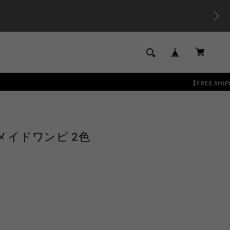
【FREE SHIPPING】13
イドワンピ 2色