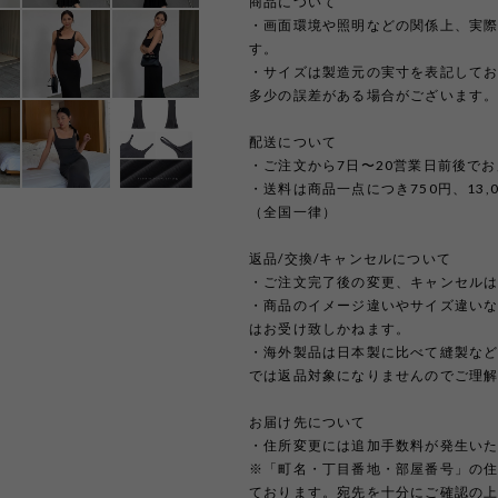
商品について
・画面環境や照明などの関係上、実
す。
・サイズは製造元の実寸を表記して
多少の誤差がある場合がございます
配送について
・ご注文から7日〜20営業日前後で
・送料は商品一点につき750円、13
（全国一律）
返品/交換/キャンセルについて
・ご注文完了後の変更、キャンセル
・商品のイメージ違いやサイズ違い
はお受け致しかねます。
・海外製品は日本製に比べて縫製な
では返品対象になりませんのでご理
お届け先について
・住所変更には追加手数料が発生い
※「町名・丁目番地・部屋番号」の
ております。宛先を十分にご確認の