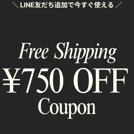
通報
RELATED ITEM