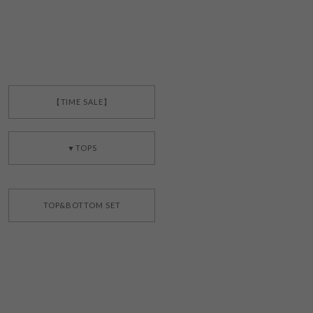
【TIME SALE】
▼TOPS
TOP&BOTTOM SET