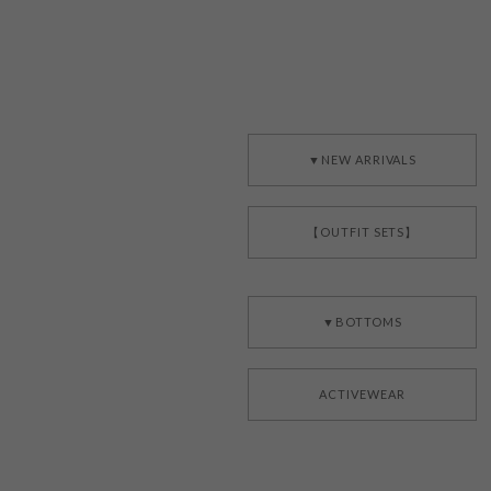
▼NEW ARRIVALS
【OUTFIT SETS】
▼BOTTOMS
ACTIVEWEAR