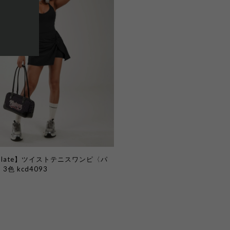
l Plate】ツイストテニスワンピ〈パ
色 kcd4093