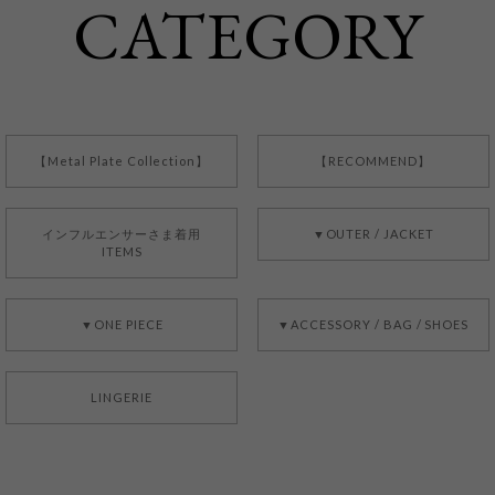
CATEGORY
【Metal Plate Collection】
【RECOMMEND】
インフルエンサーさま着用
▼OUTER / JACKET
ITEMS
▼ONE PIECE
▼ACCESSORY / BAG / SHOES
LINGERIE