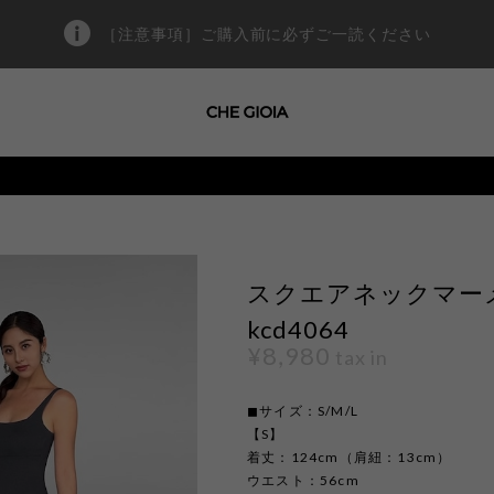
［注意事項］ご購入前に必ずご一読ください
スクエアネックマーメ
kcd4064
¥8,980
tax in
◼︎サイズ：S/M/L
【S】
着丈：124cm（肩紐：13cm）
ウエスト：56cm