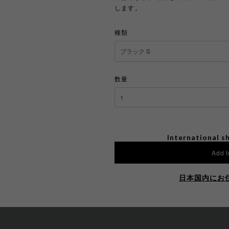
します。
種類
数量
International sh
Add t
日本国内にお
SHAR