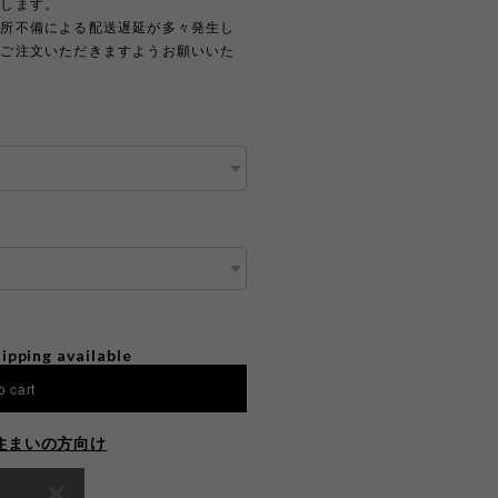
たします。
住所不備による配送遅延が多々発生し
上ご注文いただきますようお願いいた
ipping available
o cart
住まいの方向け