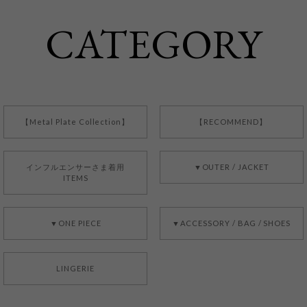
CATEGORY
【Metal Plate Collection】
【RECOMMEND】
インフルエンサーさま着用
▼OUTER / JACKET
ITEMS
▼ONE PIECE
▼ACCESSORY / BAG / SHOES
LINGERIE