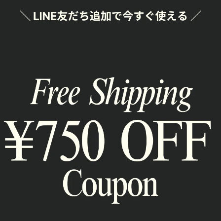
SHAR
通報
RELATED ITEM