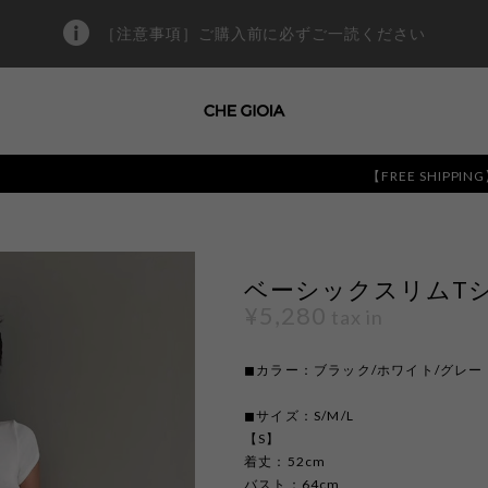
［注意事項］ご購入前に必ずご一読ください
【FREE SHIPPING】13,00
ベーシックスリムTシャツ
¥5,280
tax in
◼︎カラー：ブラック/ホワイト/グレー
◼︎サイズ：S/M/L
【S】
着丈：52cm
バスト：64cm