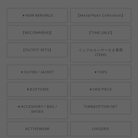
▼NEW ARRIVALS
【Metal Plate Collection】
【RECOMMEND】
【TIME SALE】
【OUTFIT SETS】
インフルエンサーさま着用
ITEMS
▼OUTER / JACKET
▼TOPS
▼BOTTOMS
▼ONE PIECE
▼ACCESSORY / BAG /
TOP&BOTTOM SET
SHOES
ACTIVEWEAR
LINGERIE