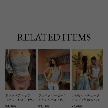
RELATED ITEMS
ドットベアトップ
フェイクツーピース
コルセットチューブ
〈パッド付き〉4色
キャミソール 4色
トップ 6色 kct2405
kct2401
kct2404
¥4,980
¥5,180
¥5,680