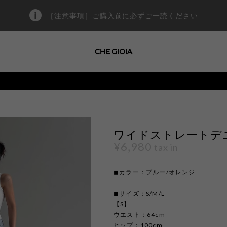
［注意事項］ご購入前に必ずご一読ください
ワイドストレートデニム 
¥6,980
tax in
◼︎カラー：ブルー/オレンジ
◼︎サイズ：S/M/L
【S】
ウエスト：64cm
ヒップ：100cm