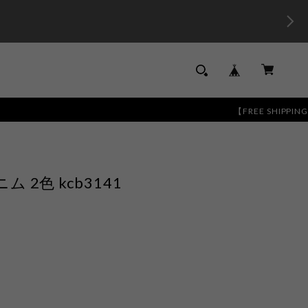
【FREE SHIPPING】13,00
2色 kcb3141