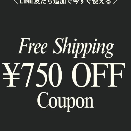
通報
RELATED ITEM