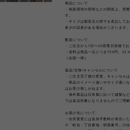
商品について
・画面環境や照明などの関係上、実
す。
・サイズは製造元の実寸を表記して
多少の誤差がある場合がございます
配送について
・ご注文から7日〜20営業日前後で
・送料は商品一点につき750円、13
（全国一律）
返品/交換/キャンセルについて
・ご注文完了後の変更、キャンセル
・商品のイメージ違いやサイズ違い
はお受け致しかねます。
・海外製品は日本製に比べて縫製な
では返品対象になりませんのでご理
お届け先について
・住所変更には追加手数料が発生い
※「町名・丁目番地・部屋番号」の