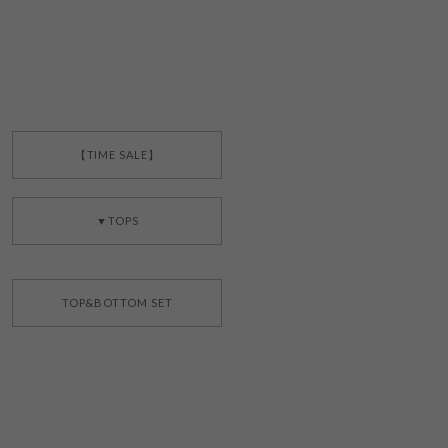
【TIME SALE】
▼TOPS
TOP&BOTTOM SET