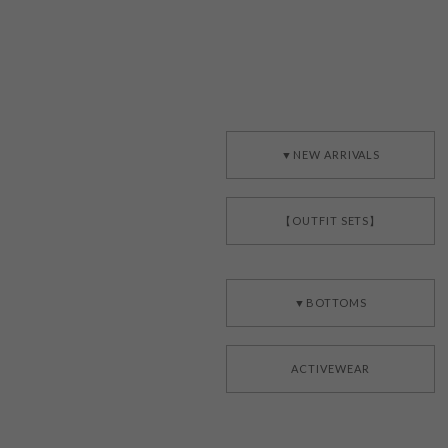
▼NEW ARRIVALS
【OUTFIT SETS】
▼BOTTOMS
ACTIVEWEAR