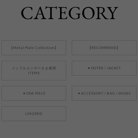
CATEGORY
【Metal Plate Collection】
【RECOMMEND】
インフルエンサーさま着用
▼OUTER / JACKET
ITEMS
▼ONE PIECE
▼ACCESSORY / BAG / SHOES
LINGERIE