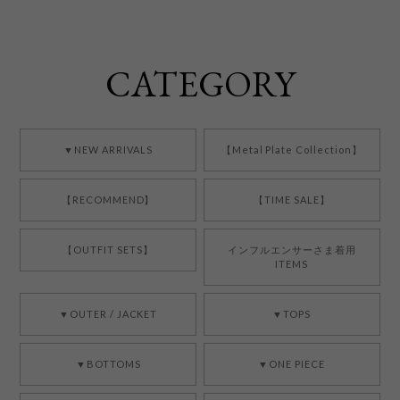
CATEGORY
▼NEW ARRIVALS
【Metal Plate Collection】
【RECOMMEND】
【TIME SALE】
【OUTFIT SETS】
インフルエンサーさま着用
ITEMS
▼OUTER / JACKET
▼TOPS
▼BOTTOMS
▼ONE PIECE