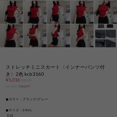
ストレッチミニスカート〈インナーパンツ付
き〉2色 kcb3160
¥5,016
tax in
¥5,280
5%OFF
◼︎カラー：ブラック/グレー
◼︎サイズ：S/M/L
【S】