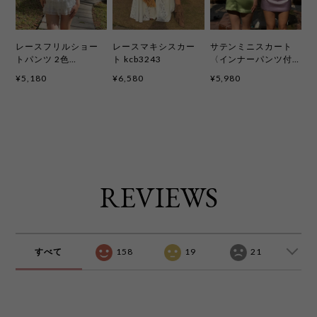
レースフリルショー
レースマキシスカー
サテンミニスカート
トパンツ 2色
ト kcb3243
〈インナーパンツ付
kcb3242
き〉5色 kcb3253
¥5,180
¥6,580
¥5,980
REVIEWS
すべて
158
19
21