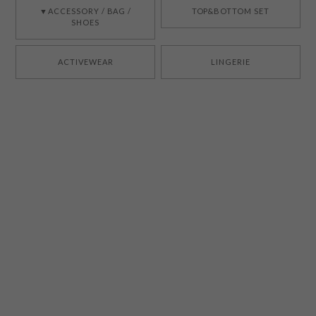
▼ACCESSORY / BAG /
TOP&BOTTOM SET
SHOES
ACTIVEWEAR
LINGERIE