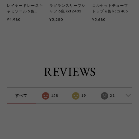
レイヤードレースキ
ラグランスリーブシ
コルセットチューブ
ャミソール 5色
ャツ 6色 kct2403
トップ 6色 kct2405
kct2399
¥4,980
¥5,280
¥5,680
REVIEWS
すべて
158
19
21