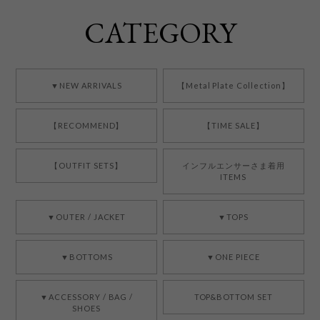
CATEGORY
▼NEW ARRIVALS
【Metal Plate Collection】
【RECOMMEND】
【TIME SALE】
【OUTFIT SETS】
インフルエンサーさま着用
ITEMS
▼OUTER / JACKET
▼TOPS
▼BOTTOMS
▼ONE PIECE
▼ACCESSORY / BAG /
TOP&BOTTOM SET
SHOES