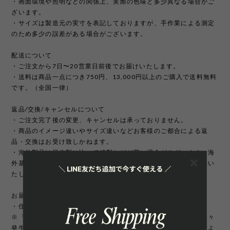
・画面環境や照明などの関係上、実際の色味と多少異なる場合がご
ざいます。
・サイズは製造元の実寸を表記しておりますが、手作業による測定
のため多少の誤差がある場合がございます。
配送について
・ご注文から7日〜20営業日前後でお届けいたします。
・送料は商品一点につき750円、13,000円以上のご購入で送料無料
です。（全国一律）
返品/交換/キャンセルについて
・ご注文完了後の変更、キャンセルは承っておりません。
・商品のイメージ違いやサイズ違いなどお客様のご都合による返
品・交換はお受け致しかねます。
・海外製品は日本製に比べて縫製などが荒い場合がございます。海
外基準では返品対象になりませんのでご理解頂けますようお願いい
たします。
お届け先について
・住所変更には追加手数料が発生いたします。
※「町名・丁目番地・部屋番号」の住所不備による配送遅延が多々
発生しております。宛先を十分にご確認の上ご注文いただきますよ