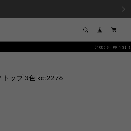
【FREE SHIPPING】13,000円以
プ 3色 kct2276