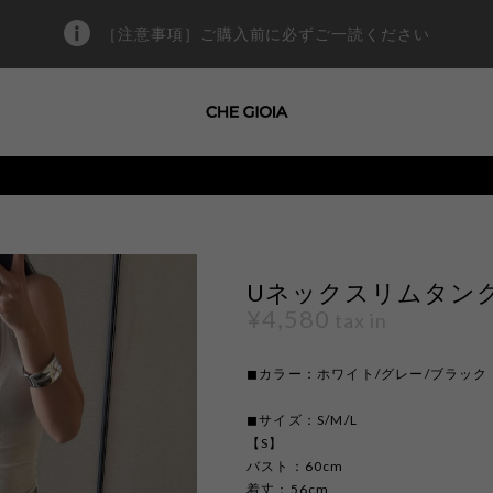
［注意事項］ご購入前に必ずご一読ください
Uネックスリムタンクトッ
¥4,580
tax in
◼︎カラー：ホワイト/グレー/ブラック
◼︎サイズ：S/M/L
【S】
バスト：60cm
着丈：56cm