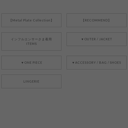
【Metal Plate Collection】
【RECOMMEND】
インフルエンサーさま着用
▼OUTER / JACKET
ITEMS
▼ONE PIECE
▼ACCESSORY / BAG / SHOES
LINGERIE