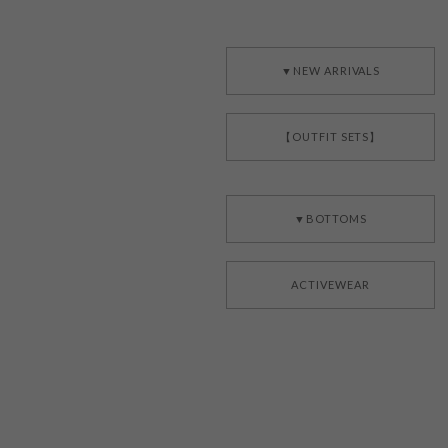
▼NEW ARRIVALS
【OUTFIT SETS】
▼BOTTOMS
ACTIVEWEAR