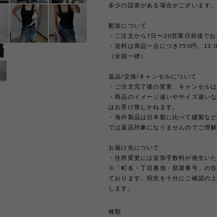
多少の誤差がある場合がございます
配送について
・ご注文から7日〜20営業日前後で
・送料は商品一点につき750円、13
（全国一律）
返品/交換/キャンセルについて
・ご注文完了後の変更、キャンセル
・商品のイメージ違いやサイズ違い
はお受け致しかねます。
・海外製品は日本製に比べて縫製な
では返品対象になりませんのでご理
お届け先について
・住所変更には追加手数料が発生い
※「町名・丁目番地・部屋番号」の
ております。宛先を十分にご確認の
します。
種類