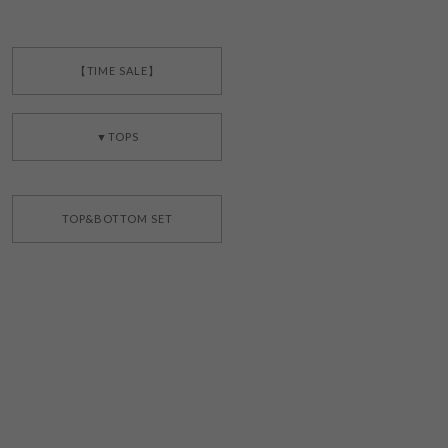
【TIME SALE】
▼TOPS
TOP&BOTTOM SET