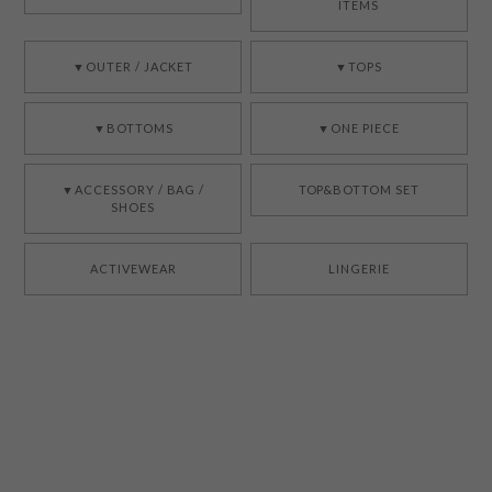
ITEMS
▼OUTER / JACKET
▼TOPS
▼BOTTOMS
▼ONE PIECE
▼ACCESSORY / BAG /
TOP&BOTTOM SET
SHOES
ACTIVEWEAR
LINGERIE