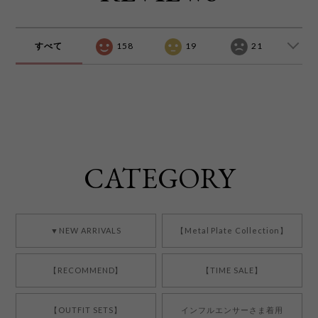
すべて
158
19
21
CATEGORY
▼NEW ARRIVALS
【Metal Plate Collection】
【RECOMMEND】
【TIME SALE】
【OUTFIT SETS】
インフルエンサーさま着用