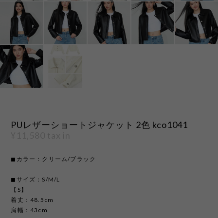
PUレザーショートジャケット 2色 kco1041
¥11,580
tax in
◼︎カラー：クリーム/ブラック
◼︎サイズ：S/M/L
【S】
着丈：48.5cm
肩幅：43cm