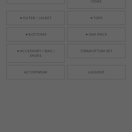
ITEMS
▼OUTER / JACKET
▼TOPS
▼BOTTOMS
▼ONE PIECE
▼ACCESSORY / BAG /
TOP&BOTTOM SET
SHOES
ACTIVEWEAR
LINGERIE