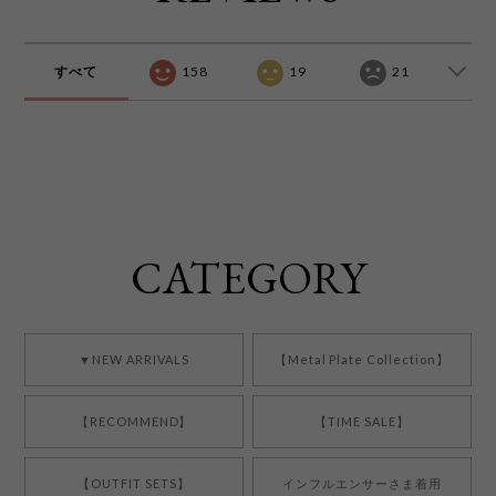
すべて
158
19
21
CATEGORY
▼NEW ARRIVALS
【Metal Plate Collection】
【RECOMMEND】
【TIME SALE】
【OUTFIT SETS】
インフルエンサーさま着用