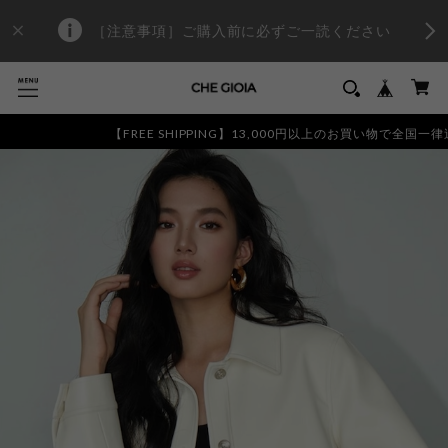
［注意事項］ご購入前に必ずご一読ください
【FREE SHIPPING】13,000円以上のお買い物で全国一律送