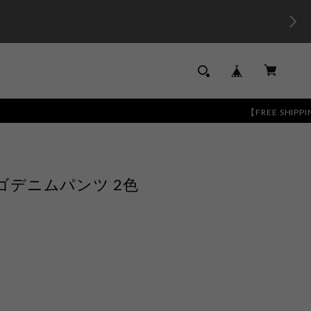
【FREE SHIPPING】13,0
デニムパンツ 2色