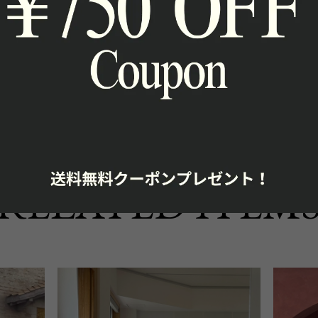
通報
RELATED ITEM