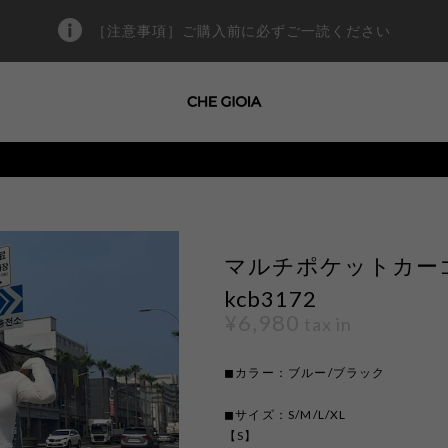
［注意事項］ご購入前に必ずご一読ください
マルチポケットカーゴ
kcb3172
¥6,980
tax in
◼︎カラー：ブルー/ブラック
◼︎サイズ：S/M/L/XL
【S】