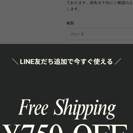
ております。宛先を十分にご確認の
します。
種類
数量
International sh
Add t
日本国内にお
SHAR