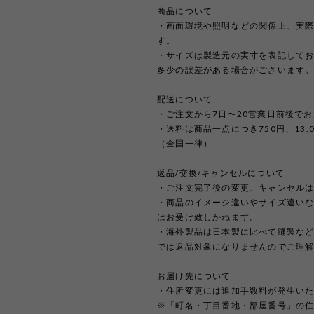
商品について
・画面環境や照明などの関係上、実
す。
・サイズは製造元の実寸を表記して
多少の誤差がある場合がございます
配送について
・ご注文から7日〜20営業日前後で
・送料は商品一点につき750円、13
（全国一律）
返品/交換/キャンセルについて
・ご注文完了後の変更、キャンセル
・商品のイメージ違いやサイズ違い
はお受け致しかねます。
・海外製品は日本製に比べて縫製な
では返品対象になりませんのでご理
お届け先について
・住所変更には追加手数料が発生い
※「町名・丁目番地・部屋番号」の