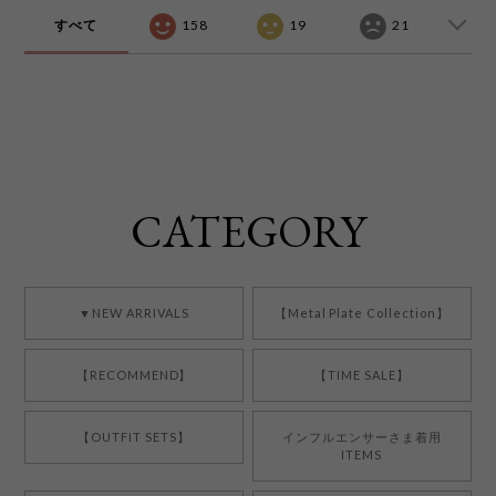
すべて
158
19
21
CATEGORY
▼NEW ARRIVALS
【Metal Plate Collection】
【RECOMMEND】
【TIME SALE】
【OUTFIT SETS】
インフルエンサーさま着用
ITEMS