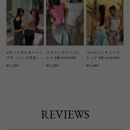
Vネックホルタートッ
ラグランスリーブシ
コルセットチューブ
プス〈パッド付き〉6
ャツ 6色 kct2403
トップ 6色 kct2405
色 kct2402
¥5,180
¥5,280
¥5,680
REVIEWS