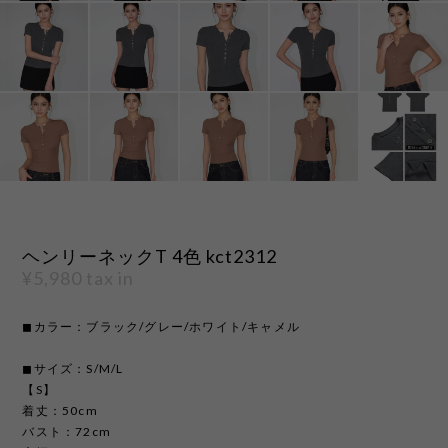
ヘンリーネックT 4色 kct2312
¥5,980
tax in
◼︎カラー：ブラック/グレー/ホワイト/キャメル
◼︎サイズ：S/M/L
【S】
着丈：50cm
バスト：72cm