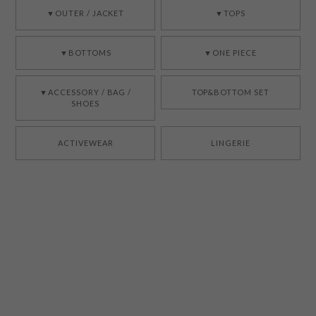
▼OUTER / JACKET
▼TOPS
▼BOTTOMS
▼ONE PIECE
▼ACCESSORY / BAG /
TOP&BOTTOM SET
SHOES
ACTIVEWEAR
LINGERIE